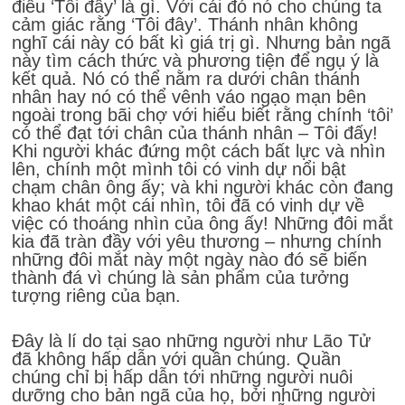
điều ‘Tôi đây’ là gì. Với cái đó nó cho chúng ta
cảm giác rằng ‘Tôi đây’. Thánh nhân không
nghĩ cái này có bất kì giá trị gì. Nhưng bản ngã
này tìm cách thức và phương tiện để ngụ ý là
kết quả. Nó có thể nằm ra dưới chân thánh
nhân hay nó có thể vênh váo ngạo mạn bên
ngoài trong bãi chợ với hiểu biết rằng chính ‘tôi’
có thể đạt tới chân của thánh nhân – Tôi đấy!
Khi người khác đứng một cách bất lực và nhìn
lên, chính một mình tôi có vinh dự nổi bật
chạm chân ông ấy; và khi người khác còn đang
khao khát một cái nhìn, tôi đã có vinh dự về
việc có thoáng nhìn của ông ấy! Những đôi mắt
kia đã tràn đầy với yêu thương – nhưng chính
những đôi mắt này một ngày nào đó sẽ biến
thành đá vì chúng là sản phẩm của tưởng
tượng riêng của bạn.
Đây là lí do tại sao những người như Lão Tử
đã không hấp dẫn với quần chúng. Quần
chúng chỉ bị hấp dẫn tới những người nuôi
dưỡng cho bản ngã của họ, bởi những người