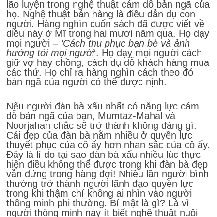
lão luyện trong nghệ thuật cám dỗ bản ngã của
họ. Nghệ thuật bán hàng là điều dẫn dụ con
người. Hàng nghìn cuốn sách đã được viết về
điều này ở Mĩ trong hai mươi năm qua. Họ dạy
mọi người –
‘Cách thu phục bạn bè và ảnh
hưởng tới mọi người
‘. Họ dạy mọi người cách
giữ vợ hay chồng, cách dụ dỗ khách hàng mua
các thứ. Họ chỉ ra hàng nghìn cách theo đó
bản ngã của người có thể được nịnh.
Nếu người đàn bà xấu nhất có năng lực cám
dỗ bản ngã của bạn, Mumtaz-Mahal và
Noorjahan chắc sẽ trở thành không đáng gì.
Cái đẹp của đàn bà nằm nhiều ở quyền lực
thuyết phục của cô ấy hơn nhan sắc của cô ấy.
Đây là lí do tại sao đàn bà xấu nhiều lúc thực
hiện điều không thể được trong khi đàn bà đẹp
vẫn đứng trong hàng đợi! Nhiều lần người bình
thường trở thành người lãnh đạo quyền lực
trong khi thậm chí không ai nhìn vào người
thông minh phi thường. Bí mật là gì? Là vì
người thông minh này ít biết nghệ thuật nuôi