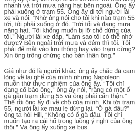
nhanh và trời mưa nặng hạt bên ngoài. Ông ấy
phải xuống ở trạm 55. Ông ấy đi tới người lái
xe và nói, “Nhờ ông nói cho tôi khi nào trạm 55
tới, tôi phải xuống ở đó. Trời tối và đang mưa
nặng hạt. Tôi không muốn bị lỡ chỗ dừng của
tôi.” Người lái xe đáp, “Làm sao tôi có thể nhớ
được? Bên ngoài trời mưa và đêm thì tối. Tôi
phải để mắt vào lưu thông hay vào trạm dừng?
Xin ông trông chừng cho bản thân ông.”
Giá như đó là người khác, ông ấy chắc đã cam
lòng về lại ghế của mình nhưng Napoleon
muốn thử thực nghiệm của ông ấy. “Tôi chỉ
đang cố bảo ông,” ông ấy nói, “rằng có một ổ
gà gần trạm dừng 55 và ông phải cẩn thận.”
Thế rồi ông ấy đi về chỗ của mình. Khi tới trạm
55, người lái xe mau lẹ dừng lại. “Ổ gà đâu?”
ông ta hỏi Hill, “Không có ổ gà đâu. Tôi chỉ
muốn tạo ra cái hố trong luồng ý nghĩ của ông
thôi.” Và ông ấy xuống xe bus.