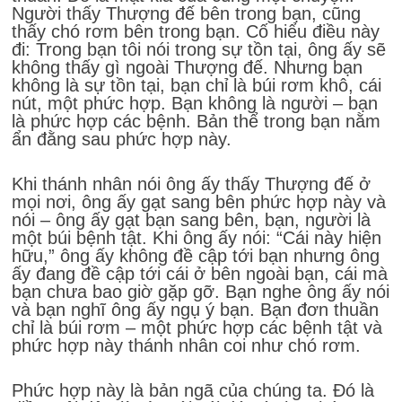
Người thấy Thượng đế bên trong bạn, cũng
thấy chó rơm bên trong bạn. Cố hiểu điều này
đi: Trong bạn tôi nói trong sự tồn tại, ông ấy sẽ
không thấy gì ngoài Thượng đế. Nhưng bạn
không là sự tồn tại, bạn chỉ là búi rơm khô, cái
nút, một phức hợp. Bạn không là người – bạn
là phức hợp các bệnh. Bản thể trong bạn nằm
ẩn đằng sau phức hợp này.
Khi thánh nhân nói ông ấy thấy Thượng đế ở
mọi nơi, ông ấy gạt sang bên phức hợp này và
nói – ông ấy gạt bạn sang bên, bạn, người là
một búi bệnh tật. Khi ông ấy nói: “Cái này hiện
hữu,” ông ấy không đề cập tới bạn nhưng ông
ấy đang đề cập tới cái ở bên ngoài bạn, cái mà
bạn chưa bao giờ gặp gỡ. Bạn nghe ông ấy nói
và bạn nghĩ ông ấy ngụ ý bạn. Bạn đơn thuần
chỉ là búi rơm – một phức hợp các bệnh tật và
phức hợp này thánh nhân coi như chó rơm.
Phức hợp này là bản ngã của chúng ta. Đó là