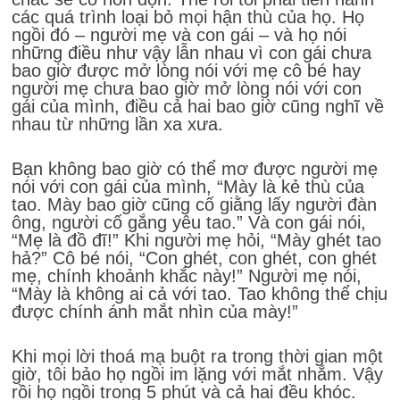
các quá trình loại bỏ mọi hận thù của họ. Họ
ngồi đó – người mẹ và con gái – và họ nói
những điều như vậy lẫn nhau vì con gái chưa
bao giờ được mở lòng nói với mẹ cô bé hay
người mẹ chưa bao giờ mở lòng nói với con
gái của mình, điều cả hai bao giờ cũng nghĩ về
nhau từ những lần xa xưa.
Bạn không bao giờ có thể mơ được người mẹ
nói với con gái của mình, “Mày là kẻ thù của
tao. Mày bao giờ cũng cố giằng lấy người đàn
ông, người cố gắng yêu tao.” Và con gái nói,
“Mẹ là đồ đĩ!” Khi người mẹ hỏi, “Mày ghét tao
hả?” Cô bé nói, “Con ghét, con ghét, con ghét
mẹ, chính khoảnh khắc này!” Người mẹ nói,
“Mày là không ai cả với tao. Tao không thể chịu
được chính ánh mắt nhìn của mày!”
Khi mọi lời thoá mạ buột ra trong thời gian một
giờ, tôi bảo họ ngồi im lặng với mắt nhắm. Vậy
rồi họ ngồi trong 5 phút và cả hai đều khóc.