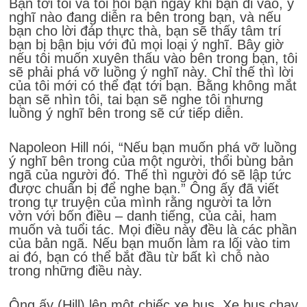
Bạn tới tôi và tôi hỏi bạn ngay khi bạn đi vào, ý
nghĩ nào đang diễn ra bên trong bạn, và nếu
bạn cho lời đáp thực thà, bạn sẽ thấy tâm trí
bạn bị bận bịu với đủ mọi loại ý nghĩ. Bây giờ
nếu tôi muốn xuyên thấu vào bên trong bạn, tôi
sẽ phải phá vỡ luồng ý nghĩ này. Chỉ thế thì lời
của tôi mới có thể đạt tới bạn. Bằng không mắt
bạn sẽ nhìn tôi, tai bạn sẽ nghe tôi nhưng
luồng ý nghĩ bên trong sẽ cứ tiếp diễn.
Napoleon Hill nói, “Nếu bạn muốn phá vỡ luồng
ý nghĩ bên trong của một người, thổi bùng bản
ngã của người đó. Thế thì người đó sẽ lập tức
được chuẩn bị để nghe bạn.” Ông ấy đã viết
trong tự truyện của mình rằng người ta lởn
vởn với bốn điều – danh tiếng, của cải, ham
muốn và tuổi tác. Mọi điều này đều là các phần
của bản ngã. Nếu bạn muốn làm ra lối vào tim
ai đó, bạn có thể bắt đầu từ bất kì chỗ nào
trong những điều này.
Ông ấy (Hill) lên một chiếc xe bus. Xe bus chạy