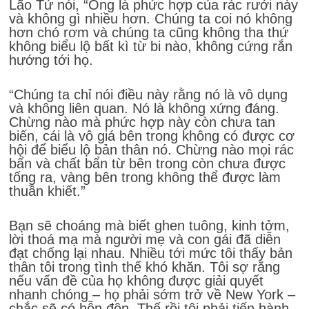
Lão Tử nói, “Ông là phức hợp của rác rưởi này
và không gì nhiều hơn. Chúng ta coi nó không
hơn chó rơm và chúng ta cũng không tha thứ
không biểu lộ bất kì từ bi nào, không cứng rắn
hướng tới họ.
“Chúng ta chỉ nói điều này rằng nó là vô dụng
và không liên quan. Nó là không xứng đáng.
Chừng nào mà phức hợp này còn chưa tan
biến, cái là vô giá bên trong không có được cơ
hội để biểu lộ bản thân nó. Chừng nào mọi rác
bẩn và chất bẩn từ bên trong còn chưa được
tống ra, vàng bên trong không thể được làm
thuần khiết.”
Bạn sẽ choáng mà biết ghen tuông, kinh tởm,
lời thoá mạ mà người mẹ và con gái đã diễn
đạt chống lại nhau. Nhiều tới mức tôi thấy bản
thân tôi trong tình thế khó khăn. Tôi sợ rằng
nếu vấn đề của họ không được giải quyết
nhanh chóng – họ phải sớm trở về New York –
chắc sẽ có hỗn độn. Thế rồi tôi phải tiến hành