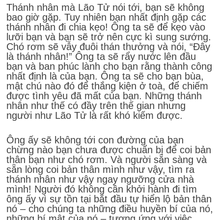
Thánh nhân mà Lão Tử nói tới, bạn sẽ không
bao giờ gặp. Tuy nhiên bạn nhất định gặp các
thánh nhân đi chia kẹo! Ông ta sẽ để kẹo vào
lưỡi bạn và bạn sẽ trở nên cực kì sung sướng.
Chó rơm sẽ vẫy đuôi thán thưởng và nói, “Đây
là thánh nhân!” Ông ta sẽ rẩy nước lên đầu
bạn và ban phúc lành cho bạn rằng thành công
nhất định là của bạn. Ông ta sẽ cho bạn bùa,
mật chú nào đó để thắng kiện ở toà, để chiếm
được tình yêu đã mất của bạn. Những thánh
nhân như thế có đầy trên thế gian nhưng
người như Lão Tử là rất khó kiếm được.
Ông ấy sẽ không tới con đường của bạn
chừng nào bạn chưa được chuẩn bị để coi bản
thân bạn như chó rơm. Và người sẵn sàng và
sẵn lòng coi bản thân mình như vậy, tìm ra
thánh nhân như vậy ngay ngưỡng cửa nhà
mình! Người đó không cần khởi hành đi tìm
ông ấy vì sự tồn tại bắt đầu tự hiển lộ bản thân
nó – cho chúng ta những điều huyền bí của nó,
những bí mật của nó – tương ứng với việc