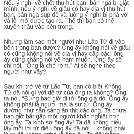
Nếu ý nghĩ về chết thu hút bạn, bản ngã bị giật
mình, nếu ý nghĩ về giầu có hay địa vị thu hút
bạn, bản ngã sụp đổ và luồng ý nghĩ bị phá vỡ
và lối mở được tạo ra. Thế thì bạn có thể
xuyên thấu vào bên trong.
Nhưng làm sao một người như Lão Tử đi vào
bên trong bạn được? Ông ấy không nói về giầu
có cũng không nói về địa vị hay cấp bậc; ông
ấy cũng chẳng nói về ham muốn. Ông ấy sẽ
chỉ nói, “Ông là chó rơm.” Ai sẽ nghe theo
người như vậy?
Sau khi trở về từ Lão Tử, bạn có biết Khổng
Tử đã nói gì với đệ tử của ông ta không? Ông
ta nói, “Đừng bao giờ đi tới ông già đó. Ông ấy
không phải là người mà là sư tử! Ông ấy
dường như sẵn sàng ăn thịt các ông. Ta chưa
bao giờ bắt gặp một người khắc nghiệt hơn
ông ấy. Ta kinh sợ ông ấy! Ta đã không hiểu
lấy một lời từ điều ông ấy đã nói – không phải