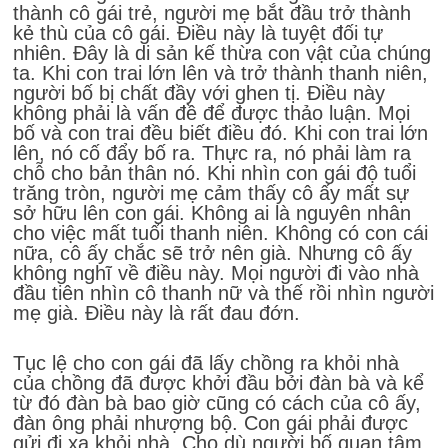
thành cô gái trẻ, người mẹ bắt đầu trở thành
kẻ thù của cô gái. Điều này là tuyệt đối tự
nhiên. Đây là di sản kế thừa con vật của chúng
ta. Khi con trai lớn lên và trở thành thanh niên,
người bố bị chất đầy với ghen tị. Điều này
không phải là vấn đề để được thảo luận. Mọi
bố và con trai đều biết điều đó. Khi con trai lớn
lên, nó cố đẩy bố ra. Thực ra, nó phải làm ra
chỗ cho bản thân nó. Khi nhìn con gái độ tuổi
trăng tròn, người mẹ cảm thấy cô ấy mất sự
sở hữu lên con gái. Không ai là nguyên nhân
cho việc mất tuổi thanh niên. Không có con cái
nữa, cô ấy chắc sẽ trở nên già. Nhưng cô ấy
không nghĩ về điều này. Mọi người đi vào nhà
đầu tiên nhìn cô thanh nữ và thế rồi nhìn người
mẹ già. Điều này là rất đau đớn.
Tục lệ cho con gái đã lấy chồng ra khỏi nhà
của chồng đã được khởi đầu bởi đàn bà và kể
từ đó đàn bà bao giờ cũng có cách của cô ấy,
đàn ông phải nhượng bộ. Con gái phải được
gửi đi xa khỏi nhà. Cho dù người bố quan tâm