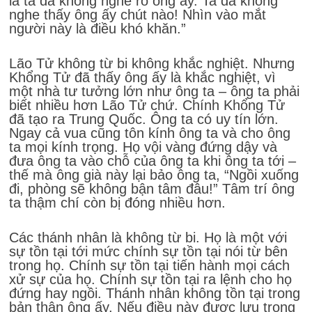
là ta đã không nghe rõ ông ấy. Ta đã không
nghe thấy ông ấy chút nào! Nhìn vào mắt
người này là điều khó khăn.”
Lão Tử không từ bi không khắc nghiệt. Nhưng
Khổng Tử đã thấy ông ấy là khắc nghiệt, vì
một nhà tư tưởng lớn như ông ta – ông ta phải
biết nhiều hơn Lão Tử chứ. Chính Khổng Tử
đã tạo ra Trung Quốc. Ông ta có uy tín lớn.
Ngay cả vua cũng tôn kính ông ta và cho ông
ta mọi kính trọng. Họ vội vàng đứng dậy và
đưa ông ta vào chỗ của ông ta khi ông ta tới –
thế mà ông già này lại bảo ông ta, “Ngồi xuống
đi, phòng sẽ không bận tâm đâu!” Tâm trí ông
ta thậm chí còn bị đóng nhiều hơn.
Các thánh nhân là không từ bi. Họ là một với
sự tồn tại tới mức chính sự tồn tại nói từ bên
trong họ. Chính sự tồn tại tiến hành mọi cách
xử sự của họ. Chính sự tồn tại ra lệnh cho họ
đứng hay ngồi. Thánh nhân không tồn tại trong
bản thân ông ấy. Nếu điều này được lưu trong