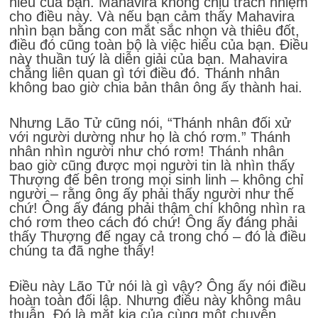
hiểu của bạn. Mahavira không chịu trách nhiệm
cho điều này. Và nếu bạn cảm thấy Mahavira
nhìn bạn bằng con mắt sắc nhọn và thiêu đốt,
điều đó cũng toàn bộ là việc hiểu của bạn. Điều
này thuần tuý là diễn giải của bạn. Mahavira
chẳng liên quan gì tới điều đó. Thánh nhân
không bao giờ chia bản thân ông ấy thành hai.
Nhưng Lão Tử cũng nói, “Thánh nhân đối xử
với người dường như họ là chó rơm.” Thánh
nhân nhìn người như chó rơm! Thánh nhân
bao giờ cũng được mọi người tin là nhìn thấy
Thượng đế bên trong mọi sinh linh – không chỉ
người – rằng ông ấy phải thấy người như thế
chứ! Ông ấy đáng phải thậm chí không nhìn ra
chó rơm theo cách đó chứ! Ông ấy đáng phải
thấy Thượng đế ngay cả trong chó – đó là điều
chúng ta đã nghe thấy!
Điều này Lão Tử nói là gì vậy? Ông ấy nói điều
hoàn toàn đối lập. Nhưng điều này không mâu
thuẫn. Đó là mặt kia của cùng một chuyện.