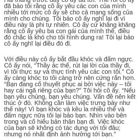
đã bảo tôi rằng cô ấy yêu các con của mình
nhiều tới mức cô ấy sẽ cho cả mạng sống của
mình cho chúng. Tôi bảo cô ấy nghĩ lại đi vì
điều này là phi tự nhiên. Cô ấy cứ khăng khăng
rằng cô ấy yêu ba con gái của mình thế, điều
đó chắc là khó cho tôi hình dung ra! Tôi lại bảo
cô ấy nghĩ lại điều đó đi.
Với điều này cô ấy bắt đầu khóc và đấm ngực.
Cô ấy nói, “Thầy ác thế, rút lại lời của thầy đi,
vì tôi thực sự và thực tình yêu các con tôi.” Cô
ấy càng khóc to tôi càng trở nên cứng rắn hơn.
“Bạn đang cố thuyết phục ai bởi việc này – tôi
hay cái ngã riêng của bạn?” Tôi hỏi cô ấy. “Nếu
bạn yêu chúng, bạn yêu chúng. Vấn đề nên kết
thúc ở đó. Không cần làm việc trưng bày như
thế này! Vì bạn khóc và kêu la nhiều thế và
đấm ngực nữa tôi lại bảo bạn. Nhìn vào bên
trong và cố hiểu bản thân bạn đi. Việc khóc
của bạn sẽ không có tác dụng với tôi đâu;
nhưng nó nhất định ảnh hưởng tới bạn.”