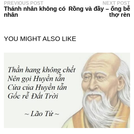
Điều
Previous
N
PREVIOUS POST
NEXT POST
post:
po
Thánh nhân không có
Rồng và đầy – ống bễ
hướng
nhân
thợ rèn
bài
viết
YOU MIGHT ALSO LIKE