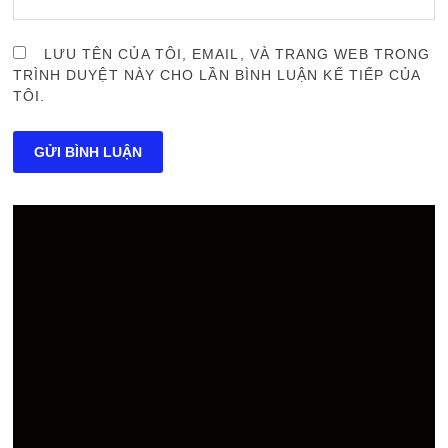
LƯU TÊN CỦA TÔI, EMAIL, VÀ TRANG WEB TRONG
TRÌNH DUYỆT NÀY CHO LẦN BÌNH LUẬN KẾ TIẾP CỦA
TÔI.