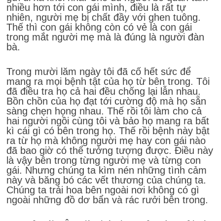
nhiều hơn tới con gái mình, điều là rất tự
nhiên, người mẹ bị chất đầy với ghen tuông.
Thế thì con gái không còn có vẻ là con gái
trong mắt người mẹ mà là đúng là người đàn
bà.
Trong mười lăm ngày tôi đã cố hết sức để
mang ra mọi bệnh tật của họ từ bên trong. Tôi
đã điều tra họ cả hai đều chống lại lẫn nhau.
Bồn chồn của họ đạt tới cường độ mà họ sẵn
sàng chẹn họng nhau. Thế rồi tôi làm cho cả
hai người ngồi cùng tôi và bảo họ mang ra bất
kì cái gì có bên trong họ. Thế rồi bệnh này bật
ra từ họ mà không người mẹ hay con gái nào
đã bao giờ có thể tưởng tượng được. Điều này
là vậy bên trong từng người mẹ và từng con
gái. Nhưng chúng ta kìm nén những tình cảm
này và băng bó các vết thương của chúng ta.
Chúng ta trải hoa bên ngoài nơi không có gì
ngoài những đồ dơ bẩn và rác rưởi bên trong.