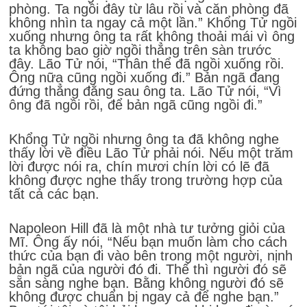
phòng. Ta ngồi đây từ lâu rồi và căn phòng đã
không nhìn ta ngay cả một lần.” Khổng Tử ngồi
xuống nhưng ông ta rất không thoải mái vì ông
ta không bao giờ ngồi thẳng trên sàn trước
đây. Lão Tử nói, “Thân thể đã ngồi xuống rồi.
Ông nữa cũng ngồi xuống đi.” Bản ngã đang
đứng thẳng đằng sau ông ta. Lão Tử nói, “Vì
ông đã ngồi rồi, để bản ngã cũng ngồi đi.”
Khổng Tử ngồi nhưng ông ta đã không nghe
thấy lời về điều Lão Tử phải nói. Nếu một trăm
lời được nói ra, chín mươi chín lời có lẽ đã
không được nghe thấy trong trường hợp của
tất cả các bạn.
Napoleon Hill đã là một nhà tư tưởng giỏi của
Mĩ. Ông ấy nói, “Nếu bạn muốn làm cho cách
thức của bạn đi vào bên trong một người, nịnh
bản ngã của người đó đi. Thế thì người đó sẽ
sẵn sàng nghe bạn. Bằng không người đó sẽ
không được chuẩn bị ngay cả để nghe bạn.”