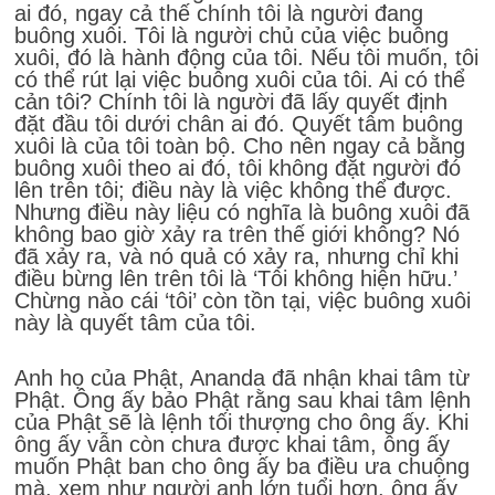
ai đó, ngay cả thế chính tôi là người đang
buông xuôi. Tôi là người chủ của việc buông
xuôi, đó là hành động của tôi. Nếu tôi muốn, tôi
có thể rút lại việc buông xuôi của tôi. Ai có thể
cản tôi? Chính tôi là người đã lấy quyết định
đặt đầu tôi dưới chân ai đó. Quyết tâm buông
xuôi là của tôi toàn bộ. Cho nên ngay cả bằng
buông xuôi theo ai đó, tôi không đặt người đó
lên trên tôi; điều này là việc không thể được.
Nhưng điều này liệu có nghĩa là buông xuôi đã
không bao giờ xảy ra trên thế giới không? Nó
đã xảy ra, và nó quả có xảy ra, nhưng chỉ khi
điều bừng lên trên tôi là ‘Tôi không hiện hữu.’
Chừng nào cái ‘tôi’ còn tồn tại, việc buông xuôi
này là quyết tâm của tôi.
Anh họ của Phật, Ananda đã nhận khai tâm từ
Phật. Ông ấy bảo Phật rằng sau khai tâm lệnh
của Phật sẽ là lệnh tối thượng cho ông ấy. Khi
ông ấy vẫn còn chưa được khai tâm, ông ấy
muốn Phật ban cho ông ấy ba điều ưa chuộng
mà, xem như người anh lớn tuổi hơn, ông ấy