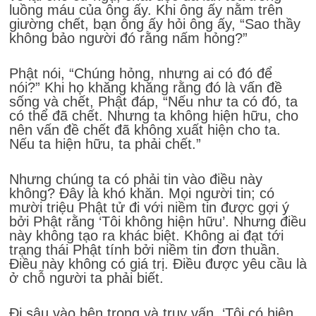
luồng máu của ông ấy. Khi ông ấy nằm trên
giường chết, bạn ông ấy hỏi ông ấy, “Sao thầy
không bảo người đó rằng nấm hỏng?”
Phật nói, “Chúng hỏng, nhưng ai có đó để
nói?” Khi họ khăng khăng rằng đó là vấn đề
sống và chết, Phật đáp, “Nếu như ta có đó, ta
có thể đã chết. Nhưng ta không hiện hữu, cho
nên vấn đề chết đã không xuất hiện cho ta.
Nếu ta hiện hữu, ta phải chết.”
Nhưng chúng ta có phải tin vào điều này
không? Đây là khó khăn. Mọi người tin; có
mười triệu Phật tử đi với niềm tin được gợi ý
bởi Phật rằng ‘Tôi không hiện hữu’. Nhưng điều
này không tạo ra khác biệt. Không ai đạt tới
trạng thái Phật tính bởi niềm tin đơn thuần.
Điều này không có giá trị. Điều được yêu cầu là
ở chỗ người ta phải biết.
Đi sâu vào bên trong và truy vấn, ‘Tôi có hiện