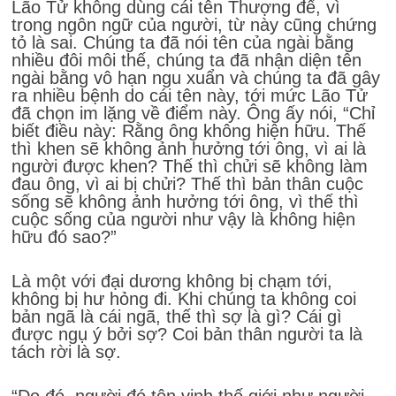
Lão Tử không dùng cái tên Thượng đế, vì
trong ngôn ngữ của người, từ này cũng chứng
tỏ là sai. Chúng ta đã nói tên của ngài bằng
nhiều đôi môi thế, chúng ta đã nhận diện tên
ngài bằng vô hạn ngu xuẩn và chúng ta đã gây
ra nhiều bệnh do cái tên này, tới mức Lão Tử
đã chọn im lặng về điểm này. Ông ấy nói, “Chỉ
biết điều này: Rằng ông không hiện hữu. Thế
thì khen sẽ không ảnh hưởng tới ông, vì ai là
người được khen? Thế thì chửi sẽ không làm
đau ông, vì ai bị chửi? Thế thì bản thân cuộc
sống sẽ không ảnh hưởng tới ông, vì thế thì
cuộc sống của người như vậy là không hiện
hữu đó sao?”
Là một với đại dương không bị chạm tới,
không bị hư hỏng đi. Khi chúng ta không coi
bản ngã là cái ngã, thế thì sợ là gì? Cái gì
được ngụ ý bởi sợ? Coi bản thân người ta là
tách rời là sợ.
“Do đó, người đó tôn vinh thế giới như người