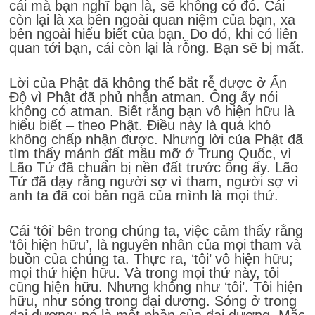
cái mà bạn nghĩ bạn là, sẽ không có đó. Cái
còn lại là xa bên ngoài quan niệm của bạn, xa
bên ngoài hiểu biết của bạn. Do đó, khi có liên
quan tới bạn, cái còn lại là rỗng. Bạn sẽ bị mất.
Lời của Phật đã không thể bắt rễ được ở Ấn
Độ vì Phật đã phủ nhận atman. Ông ấy nói
không có atman. Biết rằng bạn vô hiện hữu là
hiểu biết – theo Phật. Điều này là quá khó
không chấp nhận được. Nhưng lời của Phật đã
tìm thấy mảnh đất mầu mỡ ở Trung Quốc, vì
Lão Tử đã chuẩn bị nền đất trước ông ấy. Lão
Tử đã dạy rằng người sợ vì tham, người sợ vì
anh ta đã coi bản ngã của mình là mọi thứ.
Cái ‘tôi’ bên trong chúng ta, việc cảm thấy rằng
‘tôi hiện hữu’, là nguyên nhân của mọi tham và
buồn của chúng ta. Thực ra, ‘tôi’ vô hiện hữu;
mọi thứ hiện hữu. Và trong mọi thứ này, tôi
cũng hiện hữu. Nhưng không như ‘tôi’. Tôi hiện
hữu, như sóng trong đại dương. Sóng ở trong
đại dương; nó là một phần của đại dương. Mặc