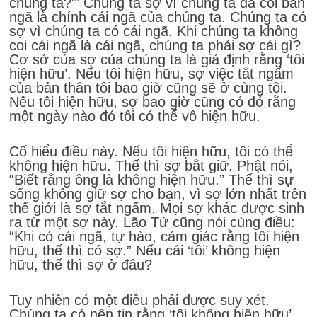
chúng ta?'” Chúng ta sợ vì chúng ta đã coi bản
ngã là chính cái ngã của chúng ta. Chúng ta có
sợ vì chúng ta có cái ngã. Khi chúng ta không
coi cái ngã là cái ngã, chúng ta phải sợ cái gì?
Cơ sở của sợ của chúng ta là giả định rằng ‘tôi
hiện hữu’. Nếu tôi hiện hữu, sợ việc tắt ngấm
của bản thân tôi bao giờ cũng sẽ ở cùng tôi.
Nếu tôi hiện hữu, sợ bao giờ cũng có đó rằng
một ngày nào đó tôi có thể vô hiện hữu.
Cố hiểu điều này. Nếu tôi hiện hữu, tôi có thể
không hiện hữu. Thế thì sợ bắt giữ. Phật nói,
“Biết rằng ông là không hiện hữu.” Thế thì sự
sống không giữ sợ cho bạn, vì sợ lớn nhất trên
thế giới là sợ tắt ngấm. Mọi sợ khác được sinh
ra từ một sợ này. Lão Tử cũng nói cùng điều:
“Khi có cái ngã, tự hào, cảm giác rằng tôi hiện
hữu, thế thì có sợ.” Nếu cái ‘tôi’ không hiện
hữu, thế thì sợ ở đâu?
Tuy nhiên có một điều phải được suy xét.
Chúng ta có nên tin rằng ‘tôi không hiện hữu’