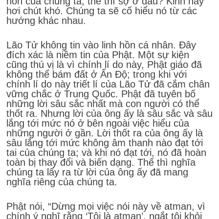
hồn của chúng ta, thế thì sợ ở đâu? Kinh này
hơi chút khó. Chúng ta sẽ cố hiểu nó từ các
hướng khác nhau.
Lão Tử không tin vào linh hồn cá nhân. Đây
đích xác là niềm tin của Phật. Một sự kiện
cũng thú vị là vì chính lí do này, Phật giáo đã
không thể bám đất ở Ấn Độ; trong khi với
chính lí do này triết lí của Lão Tử đã cắm chân
vững chắc ở Trung Quốc. Phật đã tuyên bố
những lời sâu sắc nhất mà con người có thể
thốt ra. Nhưng lời của ông ấy là sâu sắc và sâu
lắng tới mức nó ở bên ngoài việc hiểu của
những người ở gần. Lời thốt ra của ông ấy là
sâu lắng tới mức không âm thanh nào đạt tới
tai của chúng ta; và khi nó đạt tới, nó đã hoàn
toàn bị thay đổi và biến dạng. Thế thì nghĩa
chúng ta lấy ra từ lời của ông ấy đã mang
nghĩa riêng của chúng ta.
Phật nói, “Dừng mọi việc nói này về atman, vì
chính ý nghĩ rằng ‘Tôi là atman’, ngắt tôi khỏi