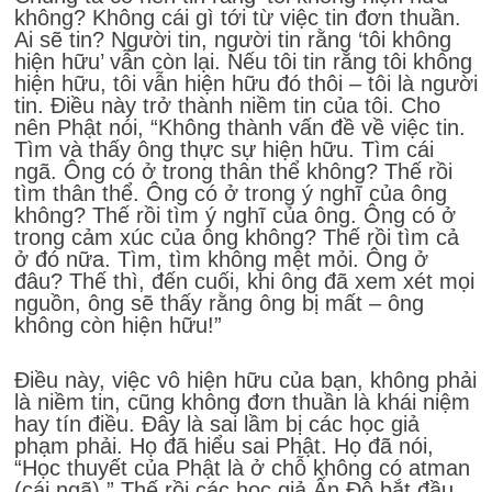
không? Không cái gì tới từ việc tin đơn thuần.
Ai sẽ tin? Người tin, người tin rằng ‘tôi không
hiện hữu’ vẫn còn lại. Nếu tôi tin rằng tôi không
hiện hữu, tôi vẫn hiện hữu đó thôi – tôi là người
tin. Điều này trở thành niềm tin của tôi. Cho
nên Phật nói, “Không thành vấn đề về việc tin.
Tìm và thấy ông thực sự hiện hữu. Tìm cái
ngã. Ông có ở trong thân thể không? Thế rồi
tìm thân thể. Ông có ở trong ý nghĩ của ông
không? Thế rồi tìm ý nghĩ của ông. Ông có ở
trong cảm xúc của ông không? Thế rồi tìm cả
ở đó nữa. Tìm, tìm không mệt mỏi. Ông ở
đâu? Thế thì, đến cuối, khi ông đã xem xét mọi
nguồn, ông sẽ thấy rằng ông bị mất – ông
không còn hiện hữu!”
Điều này, việc vô hiện hữu của bạn, không phải
là niềm tin, cũng không đơn thuần là khái niệm
hay tín điều. Đây là sai lầm bị các học giả
phạm phải. Họ đã hiểu sai Phật. Họ đã nói,
“Học thuyết của Phật là ở chỗ không có atman
(cái ngã).” Thế rồi các học giả Ấn Độ bắt đầu