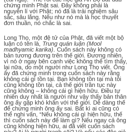
chứng minh Phật sai. Đây không phải là
nguyên lí với Phật; nó đã là trải nghiệm sâu
sắc, sâu lắng. Nếu như nó mà là học thuyết
đơn thuần, nó chắc là sai.
Long Thọ, một đệ tử của Phật, đã viết một bộ
luận có tên là,
Trung quán luận (Mool
madhyamic karika)
. Cuốn sách này không có
bản tương đương trên thế giới. Đương nhiên,
vì nó ở ngay bên cạnh việc không thể tìm thấy,
lại nữa, do một người như Long Thọ viết. Ông
ấy đã chứng minh trong cuốn sách này rằng
không cái gì tồn tại. Bạn không tồn tại mà tôi
cũng không tồn tại, cả thế giới trần tục này
cũng không – không cái gì hiện hữu. Điều tự
nhiên duy nhất là người như vậy thấy bản thân
ông ấy gặp khó khăn với thế giới. Dễ dàng thế
để chứng minh ông ấy sai. Bất kì ai cũng có
thể nghi vấn, “Nếu không cái gì hiện hữu, thế
thì cuốn sách này để làm gì? Nếu ngay cả ông
cũng không hiện hữu, ai đã viết cuốn sách
này? Ai là người tranh cãi? Và nếu các độc giả