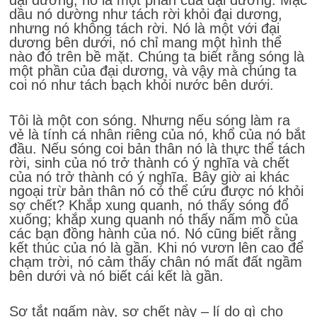
dầu nó dường như tách rời khỏi đại dương,
nhưng nó không tách rời. Nó là một với đại
dương bên dưới, nó chỉ mang một hình thể
nào đó trên bề mặt. Chúng ta biết rằng sóng là
một phần của đại dương, và vậy mà chúng ta
coi nó như tách bạch khỏi nước bên dưới.
Tôi là một con sóng. Nhưng nếu sóng làm ra
vẻ là tính cá nhân riêng của nó, khổ của nó bắt
đầu. Nếu sóng coi bản thân nó là thực thể tách
rời, sinh của nó trở thành có ý nghĩa và chết
của nó trở thành có ý nghĩa. Bây giờ ai khác
ngoại trừ bản thân nó có thể cứu được nó khỏi
sợ chết? Khắp xung quanh, nó thấy sóng đổ
xuống; khắp xung quanh nó thấy nấm mồ của
các bạn đồng hành của nó. Nó cũng biết rằng
kết thúc của nó là gần. Khi nó vươn lên cao để
chạm trời, nó cảm thấy chân nó mất đất ngầm
bên dưới và nó biết cái kết là gần.
Sợ tắt ngấm này, sợ chết này – lí do gì cho