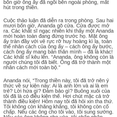
bốn giờ ông ấy đã ngồi bên ngoài phòng, mất
hút trong thiền.
Cuộc thảo luận đã diễn ra trong phòng. Sau hai
mươi bốn giờ, Ananda gõ cửa. Cửa được mở
ra. Các khất sĩ ngạc nhiên khi thấy một Ananda
mới hoàn toàn đang đứng trước họ. Mặt ông
ấy tràn đầy với vẻ rực rỡ huy hoàng kì lạ, toàn
thể nhân cách của ông ấy – cách ông ấy bước,
cách ông ấy mang bản thân mình – đã là khác!
Các khất sĩ kêu lên. “Ananda, ông không còn là
người chúng tôi đã biết. Ông đã trở thành một
nhân cách mới toàn bộ.”
Ananda nói, “Trong thiền này, tôi đã trở nên ý
thức về sự kiện này: Ai là anh lớn và ai là em
trẻ? Lời hứa gì? Đảm bảo gì? Buông xuôi của
tôi đã là có điều kiện thế. Hơi chút mặc cả trở
thành điều kiện! Hôm nay tôi đã hỏi xin tha thứ.
Tôi không còn khăng khăng, tôi không còn cố
chấp. Nếu các ông cho tôi vào, tôi sung sướng.
Nếu các ông không cho vào, tôi chấp nhận