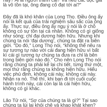
là vô tồn tại, ông đang cố đạt tới ai?”
Đây đã là khó khăn của Long Thọ. Điều ông ấy
nói là kết quả của trải nghiệm sâu sắc của ông
ấy. Thực sự, điều ông ấy ngụ ý nói là ở chỗ
không có sự tồn tại cá nhân. Không có gì giống
như sóng; chỉ đại dương hiện hữu. Nhưng khi
chúng ta nói ‘đại dương’, chúng ta đặt ra biên
giới. “Do đó,” Long Thọ nói, “không thể nêu ra
sự tương tự nào với cái đang hiện hữu vì bất
kì cái gì tương tự chúng ta đưa ra chỉ là bên
trong biên giới nào đó.” Cho nên Long Thọ nói
rằng chúng ta phải kể lại chi tiết, từng thứ một,
mọi thứ rằng chúng ta không hiện hữu. Hiểu
việc phủ định, không cái này, không cái này.
Nhận ra nó. Thế thì, khi bạn đi tới cuối cuộc
hành trình này, cái còn lại là cái hiện hữu,
không có gì khác.
Lão Tử nói, “Sợ của chúng ta là gì?” Tại sao
chúng ta lùi lại khỏi chê và khao khát khen?