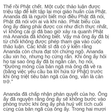
Thế rồi Phật chết. Một cuộc thảo luận được
triệu tập để kết tập lại mọi giáo huấn của Phật.
Ananda đã là người biết mọi điều Phật đã nói,
Phật đã nói với ai và khi nào. Phát biểu của
ông ấy đáng phải được coi như đích thực nhất,
vì không cái gì đã bao giờ xảy ra quanh Phật
mà Ananda đã không biết. Vậy mà ông ấy đã bị
từ chối không được phép tham gia vào cuộc
thảo luận. Các khất sĩ đã có ý kiến rằng
Ananda còn chưa đạt tới chứng ngộ. Ananda
cầu xin họ, nhưng họ cứng rắn. Khi ông ấy hỏi
họ tại sao ông ấy đã bị ngăn cản, họ nói,
“Đường mỏng của bản ngã mà ông đã vẽ ra
(bằng việc yêu cầu ba lời hứa từ Phật) trước
khi ông triệt tiêu bản ngã của ông, vẫn là cản
trở.”
Ananda đã chấp nhận phán quyết của họ. Ông
ấy đã nguyện rằng ông ấy sẽ không bước vào
phòng trước khi ông ấy phá huỷ vết tích cuối
cùng của bản ngã của ông ấy. Trong hai mươi