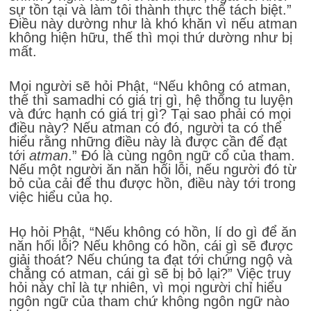
sự tồn tại và làm tôi thành thực thể tách biệt.”
Điều này dường như là khó khăn vì nếu atman
không hiện hữu, thế thì mọi thứ dường như bị
mất.
Mọi người sẽ hỏi Phật, “Nếu không có atman,
thế thì samadhi có giá trị gì, hệ thống tu luyện
và đức hạnh có giá trị gì? Tại sao phải có mọi
điều này? Nếu atman có đó, người ta có thể
hiểu rằng những điều này là được cần để đạt
tới
atman
.” Đó là cùng ngôn ngữ cổ của tham.
Nếu một người ăn năn hối lỗi, nếu người đó từ
bỏ của cải để thu được hồn, điều này tới trong
việc hiểu của họ.
Họ hỏi Phật, “Nếu không có hồn, lí do gì để ăn
năn hối lỗi? Nếu không có hồn, cái gì sẽ được
giải thoát? Nếu chúng ta đạt tới chứng ngộ và
chẳng có atman, cái gì sẽ bị bỏ lại?” Việc truy
hỏi này chỉ là tự nhiên, vì mọi người chỉ hiểu
ngôn ngữ của tham chứ không ngôn ngữ nào