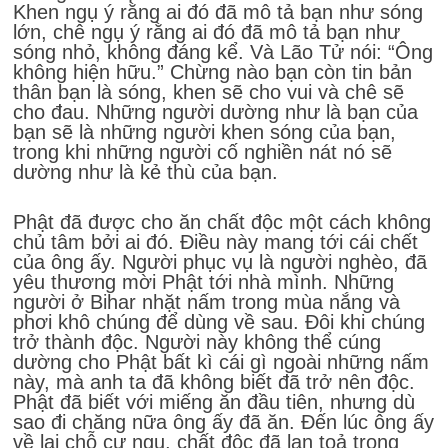
Khen ngụ ý rằng ai đó đã mô tả bạn như sóng
lớn, chê ngụ ý rằng ai đó đã mô tả bạn như
sóng nhỏ, không đáng kể. Và Lão Tử nói: “Ông
không hiện hữu.” Chừng nào bạn còn tin bản
thân bạn là sóng, khen sẽ cho vui và chê sẽ
cho đau. Những người dường như là bạn của
bạn sẽ là những người khen sóng của bạn,
trong khi những người cố nghiền nát nó sẽ
dường như là kẻ thù của bạn.
Phật đã được cho ăn chất độc một cách không
chủ tâm bởi ai đó. Điều này mang tới cái chết
của ông ấy. Người phục vụ là người nghèo, đã
yêu thương mời Phật tới nhà mình. Những
người ở Bihar nhặt nấm trong mùa nắng và
phơi khô chúng để dùng về sau. Đôi khi chúng
trở thành độc. Người này không thể cúng
dường cho Phật bất kì cái gì ngoài những nấm
này, mà anh ta đã không biết đã trở nên độc.
Phật đã biết với miếng ăn đầu tiên, nhưng dù
sao đi chăng nữa ông ấy đã ăn. Đến lúc ông ấy
về lại chỗ cư ngụ, chất độc đã lan toả trong