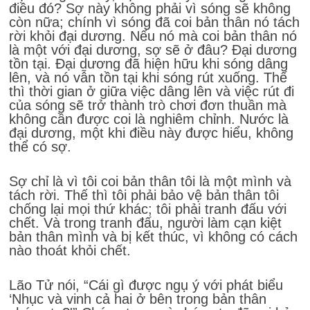
điều đó? Sợ này không phải vì sóng sẽ không
còn nữa; chính vì sóng đã coi bản thân nó tách
rời khỏi đại dương. Nếu nó mà coi bản thân nó
là một với đại dương, sợ sẽ ở đâu? Đại dương
tồn tại. Đại dương đã hiện hữu khi sóng dâng
lên, và nó vẫn tồn tại khi sóng rút xuống. Thế
thì thời gian ở giữa việc dâng lên và việc rút đi
của sóng sẽ trở thành trò chơi đơn thuần mà
không cần được coi là nghiêm chỉnh. Nước là
đại dương, một khi điều này được hiểu, không
thể có sợ.
Sợ chỉ là vì tôi coi bản thân tôi là một mình và
tách rời. Thế thì tôi phải bảo vệ bản thân tôi
chống lại mọi thứ khác; tôi phải tranh đấu với
chết. Và trong tranh đấu, người làm cạn kiệt
bản thân mình và bị kết thúc, vì không có cách
nào thoát khỏi chết.
Lão Tử nói, “Cái gì được ngụ ý với phát biểu
‘Nhục và vinh cả hai ở bên trong bản thân