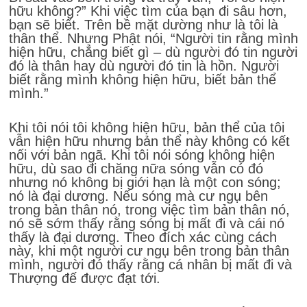
hữu không?” Khi việc tìm của bạn đi sâu hơn,
bạn sẽ biết. Trên bề mặt dường như là tôi là
thân thể. Nhưng Phật nói, “Người tin rằng mình
hiện hữu, chẳng biết gì – dù người đó tin người
đó là thân hay dù người đó tin là hồn. Người
biết rằng mình không hiện hữu, biết bản thể
mình.”
Khi tôi nói tôi không hiện hữu, bản thể của tôi
vẫn hiện hữu nhưng bản thể này không có kết
nối với bản ngã. Khi tôi nói sóng không hiện
hữu, dù sao đi chăng nữa sóng vẫn có đó
nhưng nó không bị giới hạn là một con sóng;
nó là đại dương. Nếu sóng mà cư ngụ bên
trong bản thân nó, trong việc tìm bản thân nó,
nó sẽ sớm thấy rằng sóng bị mất đi và cái nó
thấy là đại dương. Theo đích xác cùng cách
này, khi một người cư ngụ bên trong bản thân
mình, người đó thấy rằng cá nhân bị mất đi và
Thượng đế được đạt tới.