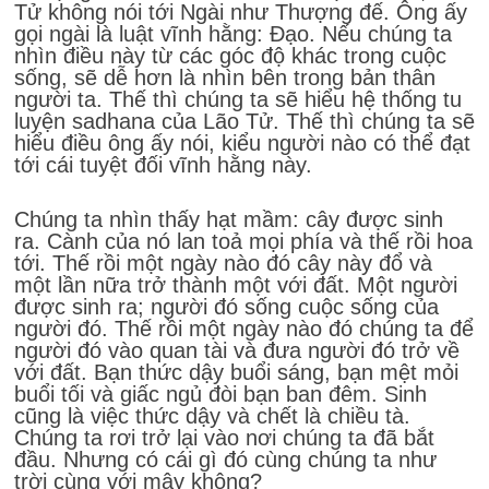
Tử không nói tới Ngài như Thượng đế. Ông ấy
gọi ngài là luật vĩnh hằng: Đạo. Nếu chúng ta
nhìn điều này từ các góc độ khác trong cuộc
sống, sẽ dễ hơn là nhìn bên trong bản thân
người ta. Thế thì chúng ta sẽ hiểu hệ thống tu
luyện sadhana của Lão Tử. Thế thì chúng ta sẽ
hiểu điều ông ấy nói, kiểu người nào có thể đạt
tới cái tuyệt đối vĩnh hằng này.
Chúng ta nhìn thấy hạt mầm: cây được sinh
ra. Cành của nó lan toả mọi phía và thế rồi hoa
tới. Thế rồi một ngày nào đó cây này đổ và
một lần nữa trở thành một với đất. Một người
được sinh ra; người đó sống cuộc sống của
người đó. Thế rồi một ngày nào đó chúng ta để
người đó vào quan tài và đưa người đó trở về
với đất. Bạn thức dậy buổi sáng, bạn mệt mỏi
buổi tối và giấc ngủ đòi bạn ban đêm. Sinh
cũng là việc thức dậy và chết là chiều tà.
Chúng ta rơi trở lại vào nơi chúng ta đã bắt
đầu. Nhưng có cái gì đó cùng chúng ta như
trời cùng với mây không?