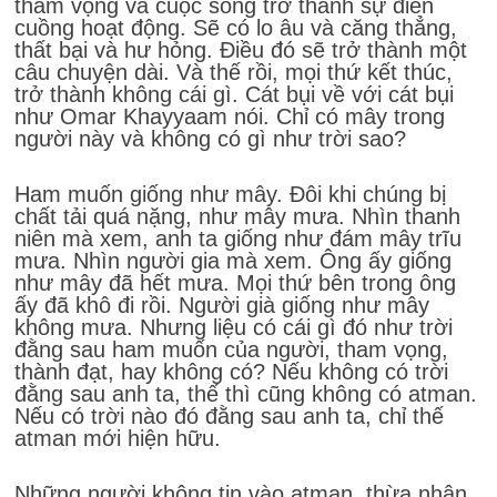
tham vọng và cuộc sống trở thành sự điên
cuồng hoạt động. Sẽ có lo âu và căng thẳng,
thất bại và hư hỏng. Điều đó sẽ trở thành một
câu chuyện dài. Và thế rồi, mọi thứ kết thúc,
trở thành không cái gì. Cát bụi về với cát bụi
như Omar Khayyaam nói. Chỉ có mây trong
người này và không có gì như trời sao?
Ham muốn giống như mây. Đôi khi chúng bị
chất tải quá nặng, như mây mưa. Nhìn thanh
niên mà xem, anh ta giống như đám mây trĩu
mưa. Nhìn người gia mà xem. Ông ấy giống
như mây đã hết mưa. Mọi thứ bên trong ông
ấy đã khô đi rồi. Người già giống như mây
không mưa. Nhưng liệu có cái gì đó như trời
đằng sau ham muốn của người, tham vọng,
thành đạt, hay không có? Nếu không có trời
đằng sau anh ta, thế thì cũng không có atman.
Nếu có trời nào đó đằng sau anh ta, chỉ thế
atman mới hiện hữu.
Những người không tin vào atman, thừa nhận