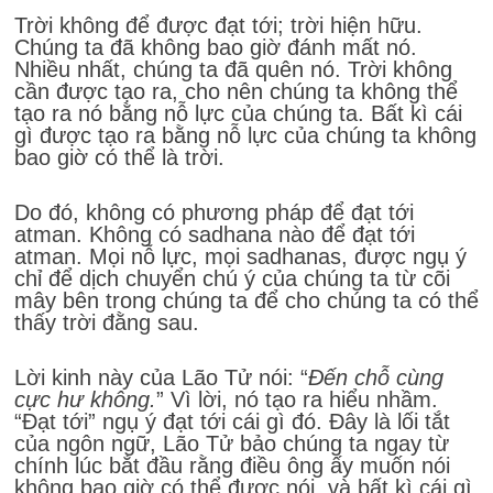
Trời không để được đạt tới; trời hiện hữu.
Chúng ta đã không bao giờ đánh mất nó.
Nhiều nhất, chúng ta đã quên nó. Trời không
cần được tạo ra, cho nên chúng ta không thể
tạo ra nó bằng nỗ lực của chúng ta. Bất kì cái
gì được tạo ra bằng nỗ lực của chúng ta không
bao giờ có thể là trời.
Do đó, không có phương pháp để đạt tới
atman. Không có sadhana nào để đạt tới
atman. Mọi nỗ lực, mọi sadhanas, được ngụ ý
chỉ để dịch chuyển chú ý của chúng ta từ cõi
mây bên trong chúng ta để cho chúng ta có thể
thấy trời đằng sau.
Lời kinh này của Lão Tử nói: “
Đến chỗ cùng
cực hư không.
” Vì lời, nó tạo ra hiểu nhầm.
“Đạt tới” ngụ ý đạt tới cái gì đó. Đây là lối tắt
của ngôn ngữ, Lão Tử bảo chúng ta ngay từ
chính lúc bắt đầu rằng điều ông ấy muốn nói
không bao giờ có thể được nói, và bất kì cái gì