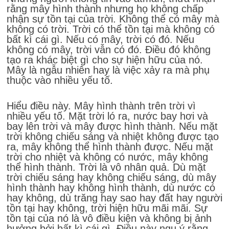
rằng mây hình thành nhưng họ không chấp
nhận sự tồn tại của trời. Không thể có mây mà
không có trời. Trời có thể tồn tại mà không có
bất kì cái gì. Nếu có mây, trời có đó. Nếu
không có mây, trời vẫn có đó. Điều đó không
tạo ra khác biệt gì cho sự hiện hữu của nó.
Mây là ngẫu nhiên hay là việc xảy ra mà phụ
thuộc vào nhiều yếu tố.
Hiểu điều này. Mây hình thành trên trời vì
nhiều yếu tố. Mặt trời ló ra, nước bay hơi và
bay lên trời và mây được hình thành. Nếu mặt
trời không chiếu sáng và nhiệt không được tạo
ra, mây không thể hình thành được. Nếu mặt
trời cho nhiệt và không có nước, mây không
thể hình thành. Trời là vô nhân quả. Dù mặt
trời chiếu sáng hay không chiếu sáng, dù mây
hình thành hay không hình thành, dù nước có
hay không, dù trăng hay sao hay đất hay người
tồn tại hay không, trời hiện hữu mãi mãi. Sự
tồn tại của nó là vô điều kiện và không bị ảnh
hưởng bởi bất kì cái gì. Điều này ngụ ý rằng