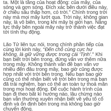
ta. Một là tầng của hoạt động: của mây, của
sóng và gợn sóng. Đích xác bên dưới điều này,
ở chiều sâu thấp hơn, có trời.” Chính trong trời
này mà mọi mây lướt qua. Trời này, không gian
này, là vô biên, trong khi mây bị giới hạn. Năng
lực thấy bên ngoài mây này trở thành việc đạt
tới tính thụ động.
Lão Tử liên tục nói, trong chính phần tiếp của
cùng lời kinh này, “
Đến chỗ cùng cực hư
không, là giữ vững được trong cái ‘Tịnh’.
” Khi
bạn biết trời bên trong, đừng vẩn vơ thêm nữa
trong mây. Không thành vấn đề bạn vẩn vơ
nhiều đến đâu trong mây, bao giờ cũng được
hợp nhất với trời bên trong. Nếu bạn bao giờ
cũng có thể nhận biết về trời bên trong mà bạn
đã trải nghiệm, bạn có thể an toàn tự thoả mãn
trong mọi hoạt động. Để cuộc hành trình của
bạn đi theo bất kì hướng nào, lâu chừng nào
bạn vẫn thường xuyên nhận biết về yếu tố cố
định và ổn định bên trong mà không bao giờ
chuyển động.