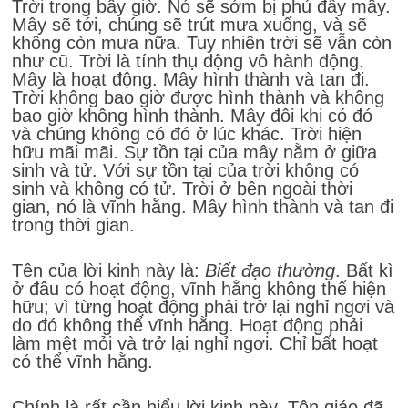
Trời trong bây giờ. Nó sẽ sớm bị phủ đầy mây.
Mây sẽ tới, chúng sẽ trút mưa xuống, và sẽ
không còn mưa nữa. Tuy nhiên trời sẽ vẫn còn
như cũ. Trời là tính thụ động vô hành động.
Mây là hoạt động. Mây hình thành và tan đi.
Trời không bao giờ được hình thành và không
bao giờ không hình thành. Mây đôi khi có đó
và chúng không có đó ở lúc khác. Trời hiện
hữu mãi mãi. Sự tồn tại của mây nằm ở giữa
sinh và tử. Với sự tồn tại của trời không có
sinh và không có tử. Trời ở bên ngoài thời
gian, nó là vĩnh hằng. Mây hình thành và tan đi
trong thời gian.
Tên của lời kinh này là:
Biết đạo thường
. Bất kì
ở đâu có hoạt động, vĩnh hằng không thể hiện
hữu; vì từng hoạt động phải trở lại nghỉ ngơi và
do đó không thể vĩnh hằng. Hoạt động phải
làm mệt mỏi và trở lại nghỉ ngơi. Chỉ bất hoạt
có thể vĩnh hằng.
Chính là rất cần hiểu lời kinh này. Tôn giáo đã