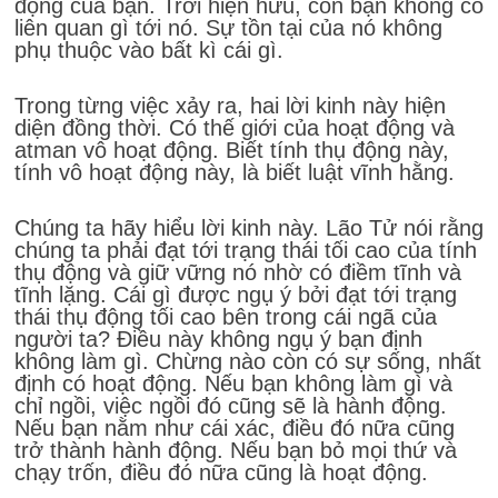
động của bạn. Trời hiện hữu, còn bạn không có
liên quan gì tới nó. Sự tồn tại của nó không
phụ thuộc vào bất kì cái gì.
Trong từng việc xảy ra, hai lời kinh này hiện
diện đồng thời. Có thế giới của hoạt động và
atman vô hoạt động. Biết tính thụ động này,
tính vô hoạt động này, là biết luật vĩnh hằng.
Chúng ta hãy hiểu lời kinh này. Lão Tử nói rằng
chúng ta phải đạt tới trạng thái tối cao của tính
thụ động và giữ vững nó nhờ có điềm tĩnh và
tĩnh lặng. Cái gì được ngụ ý bởi đạt tới trạng
thái thụ động tối cao bên trong cái ngã của
người ta? Điều này không ngụ ý bạn định
không làm gì. Chừng nào còn có sự sống, nhất
định có hoạt động. Nếu bạn không làm gì và
chỉ ngồi, việc ngồi đó cũng sẽ là hành động.
Nếu bạn nằm như cái xác, điều đó nữa cũng
trở thành hành động. Nếu bạn bỏ mọi thứ và
chạy trốn, điều đó nữa cũng là hoạt động.