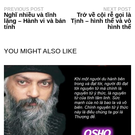
Điều
Previous
N
PREVIOUS POST
NEXT POST
post:
po
Nghĩ nhiều và tĩnh
Trở về cội rễ gọi là
hướng
lặng – Hành vi và bản
Tịnh – hình thể và vô
bài
tính
hình thể
viết
YOU MIGHT ALSO LIKE