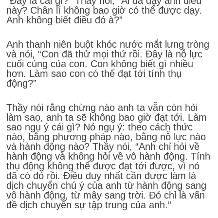
“Đây là cái gì?” Thầy hỏi, “Ai đã dạy anh điều
này? Chân lí không bao giờ có thể được dạy.
Anh không biết điều đó à?”
Anh thanh niên buột khóc nước mắt lưng tròng
và nói, “Con đã thử mọi thứ rồi. Đây là nỗ lực
cuối cùng của con. Con không biết gì nhiều
hơn. Làm sao con có thể đạt tới tính thụ
động?”
Thầy nói rằng chừng nào anh ta vẫn còn hỏi
làm sao, anh ta sẽ không bao giờ đạt tới. Làm
sao ngụ ý cái gì? Nó ngụ ý: theo cách thức
nào, bằng phương pháp nào, bằng nỗ lực nào
và hành động nào? Thầy nói, “Anh chỉ hỏi về
hành động và không hỏi về vô hành động. Tính
thụ động không thể được đạt tới được, vì nó
đã có đó rồi. Điều duy nhất cần được làm là
dịch chuyển chú ý của anh từ hành động sang
vô hành động, từ mây sang trời. Đó chỉ là vấn
đề dịch chuyển sự tập trung của anh.”