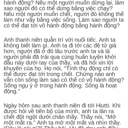
hành động? Nếu một người muốn dừng lại, làm
sao người đó có thể dừng bằng việc chạy?
Nếu một người muốn chết, người đó không thể
làm như vậy bằng việc sống. Làm sao người ta
có thể đạt tới vô hành động bằng hành động?
Anh thanh niên quẫn trí với nuối tiếc. Anh ta
không biết làm gì. Anh ta đi tới các đệ tử già
hơn, người đã ở đó lâu trước anh ta và là
người phải đã trải qua cùng huấn luyện khởi
đầu này dưới tay của thầy, và đã hỏi xin lời
khuyên của họ. Họ nói, “Tính thụ động chỉ có
thể được đạt tới trong chết. Chừng nào anh
vẫn còn sống làm sao có thể có vô hành động?
Sống ngụ ý ở trong hành động. Sống là hoạt
động.”
Ngày hôm sau anh thanh niên đi tới Hiutti. Khi
được hỏi về tiến bộ của mình, anh ta lăn ra
chết đột ngột dưới chân thầy. Thầy nói, “Mở
một mắt ra.” Anh ta mở một mắt và nhìn thầy.