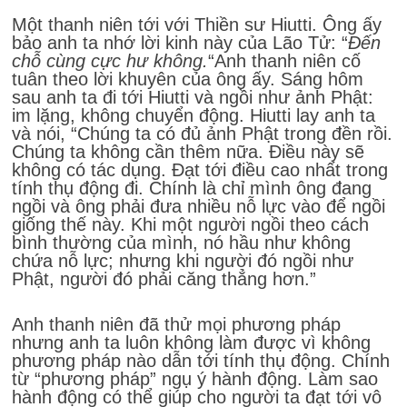
Một thanh niên tới với Thiền sư Hiutti. Ông ấy
bảo anh ta nhớ lời kinh này của Lão Tử: “
Đến
chỗ cùng cực hư không.
“Anh thanh niên cố
tuân theo lời khuyên của ông ấy. Sáng hôm
sau anh ta đi tới Hiutti và ngồi như ảnh Phật:
im lặng, không chuyển động. Hiutti lay anh ta
và nói, “Chúng ta có đủ ảnh Phật trong đền rồi.
Chúng ta không cần thêm nữa. Điều này sẽ
không có tác dụng. Đạt tới điều cao nhất trong
tính thụ động đi. Chính là chỉ mình ông đang
ngồi và ông phải đưa nhiều nỗ lực vào để ngồi
giống thế này. Khi một người ngồi theo cách
bình thường của mình, nó hầu như không
chứa nỗ lực; nhưng khi người đó ngồi như
Phật, người đó phải căng thẳng hơn.”
Anh thanh niên đã thử mọi phương pháp
nhưng anh ta luôn không làm được vì không
phương pháp nào dẫn tới tính thụ động. Chính
từ “phương pháp” ngụ ý hành động. Làm sao
hành động có thể giúp cho người ta đạt tới vô