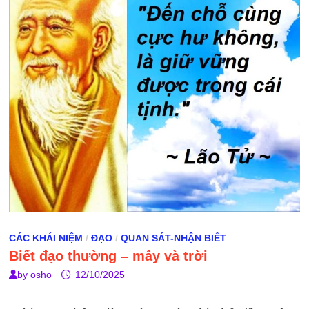
CÁC KHÁI NIỆM
/
ĐẠO
/
QUAN SÁT-NHẬN BIẾT
Biết đạo thường – mây và trời
by
osho
12/10/2025