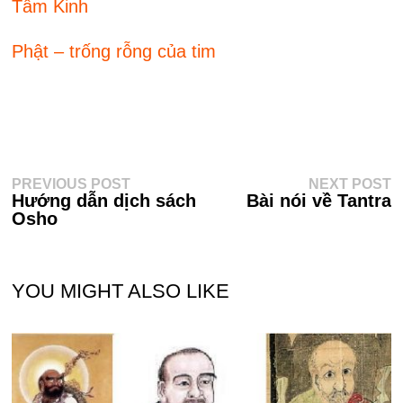
Tâm Kinh
Phật – trống rỗng của tim
Điều
Previous
N
PREVIOUS POST
NEXT POST
post:
po
Hướng dẫn dịch sách
Bài nói về Tantra
hướng
Osho
bài
viết
YOU MIGHT ALSO LIKE