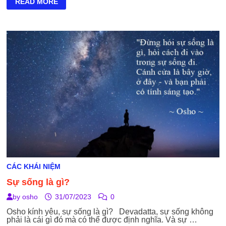
CÓ
READ MORE
ĐÚNG
HAY
SAI
KHÔNG?
CÁC KHÁI NIỆM
Sự sống là gì?
by
osho
31/07/2023
0
Osho kính yêu, sự sống là gì? Devadatta, sự sống không
phải là cái gì đó mà có thể được định nghĩa. Và sự …