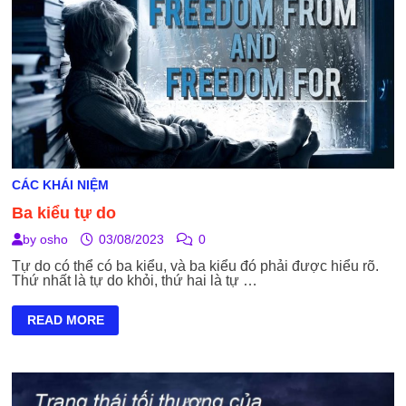
CÁC KHÁI NIỆM
Ba kiểu tự do
by
osho
03/08/2023
0
Tự do có thể có ba kiểu, và ba kiểu đó phải được hiểu rõ.
Thứ nhất là tự do khỏi, thứ hai là tự …
BA
READ MORE
KIỂU
TỰ
DO