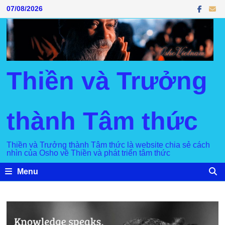
Skip
07/08/2026
to
content
Thiền và Trưởng
thành Tâm thức
Thiền và Trưởng thành Tâm thức là website chia sẻ cách
nhìn của Osho về Thiền và phát triển tâm thức
Menu