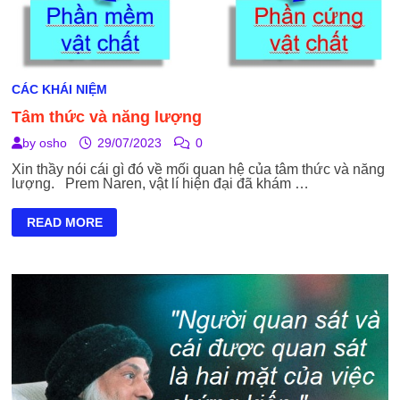
CÁC KHÁI NIỆM
Tâm thức và năng lượng
by
osho
29/07/2023
0
Xin thầy nói cái gì đó về mối quan hệ của tâm thức và năng
lượng. Prem Naren, vật lí hiện đại đã khám …
TÂM
READ MORE
THỨC
VÀ
NĂNG
LƯỢNG