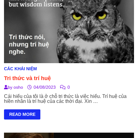
CÁC KHÁI NIỆM
Tri thức và trí huệ
by
osho
04/08/2023
0
Cái hiểu của tôi là ở chỗ tri thức là việc hiểu. Trí huệ của
hiền nhân là trí huệ của các thời đại. Xin …
TRI
READ MORE
THỨC
VÀ
TRÍ
HUỆ