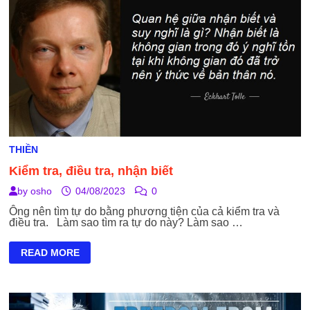
THIỀN
Kiểm tra, điều tra, nhận biết
by
osho
04/08/2023
0
Ông nên tìm tự do bằng phương tiện của cả kiểm tra và
điều tra. Làm sao tìm ra tự do này? Làm sao …
KIỂM
READ MORE
TRA,
ĐIỀU
TRA,
NHẬN
BIẾT