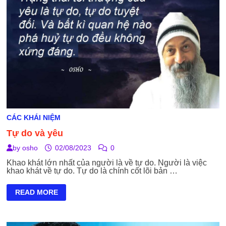
CÁC KHÁI NIỆM
Tự do và yêu
by
osho
02/08/2023
0
Khao khát lớn nhất của người là về tự do. Người là việc
khao khát về tự do. Tự do là chính cốt lõi bản …
TỰ
READ MORE
DO
VÀ
YÊU