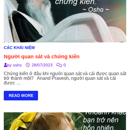
CÁC KHÁI NIỆM
Người quan sát và chứng kiến
by
osho
28/07/2023
0
Chứng kiến ở đâu khi người quan sát và cái được quan sảt
trở thành một? Anand Pravesh, người quan sát và cái
được …
NGƯỜI
READ MORE
QUAN
SÁT
VÀ
CHỨNG
KIẾN