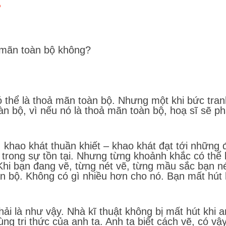
?
 mãn toàn bộ không?
có thể là thoả mãn toàn bộ. Nhưng một khi bức tr
n bộ, vì nếu nó là thoả mãn toàn bộ, hoạ sĩ sẽ ph
át, khao khát thuần khiết – khao khát đạt tới những
trong sự tồn tại. Nhưng từng khoảnh khắc có thể l
hi bạn đang vẽ, từng nét vẽ, từng mầu sắc bạn né
n bộ. Không có gì nhiều hơn cho nó. Bạn mất hút 
hải là như vậy. Nhà kĩ thuật không bị mất hút khi a
ùng tri thức của anh ta. Anh ta biết cách vẽ, có vậ