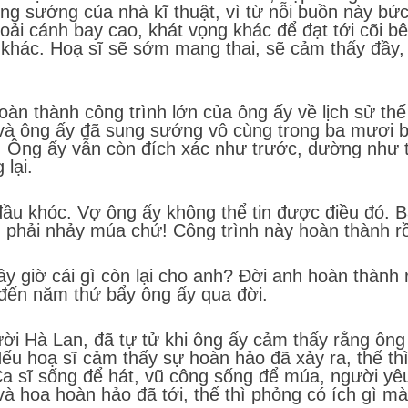
ung sướng của nhà kĩ thuật, vì từ nỗi buồn này bứ
oải cánh bay cao, khát vọng khác để đạt tới cõi bên
i khác. Hoạ sĩ sẽ sớm mang thai, sẽ cảm thấy đầy,
oàn thành công trình lớn của ông ấy về lịch sử th
và ông ấy đã sung sướng vô cùng trong ba mươi b
i. Ông ấy vẫn còn đích xác như trước, dường như 
 lại.
u khóc. Vợ ông ấy không thể tin được điều đó. B
phải nhảy múa chứ! Công trình này hoàn thành rồ
ây giờ cái gì còn lại cho anh? Đời anh hoàn thành r
 đến năm thứ bẩy ông ấy qua đời.
ời Hà Lan, đã tự tử khi ông ấy cảm thấy rằng ông
Nếu hoạ sĩ cảm thấy sự hoàn hảo đã xảy ra, thế thì
a sĩ sống để hát, vũ công sống để múa, người yê
 hoa hoàn hảo đã tới, thế thì phỏng có ích gì mà