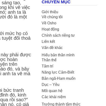
CHUYÊN MỤC
ể sáng tạo,
ong khi vẽ việc
nó; anh ta là
Giới thiệu
ười đó là một
Về chúng tôi
Về Osho
Hoạt động
 tới mức họ có
Chính sách riêng tư
 tuyệt đối thoả
Liên kết
Vấn đề khác
t này phải được
Hiểu bản thân mình
ược hoàn
Thân thể
yện trên
Tâm trí
nào đó, và bây
Năng lực Cảm-Biết
i anh ta vẽ mà
Bản ngã-Ham muốn
Dục – Yêu
i bức tranh
Mối quan hệ
đỉnh đó, kinh
Các khái niệm
 qua rồi sao?”
hân nó, có giá
Trưởng thành tâm thức