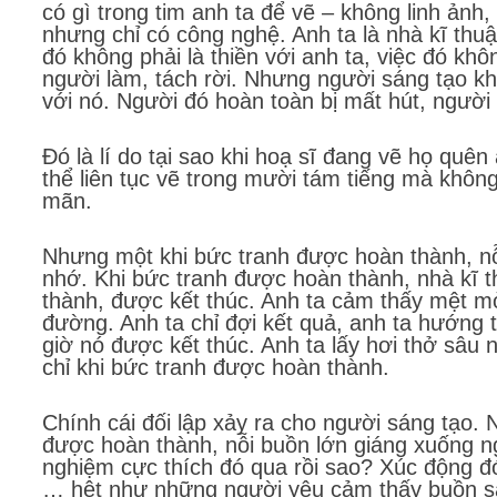
có gì trong tim anh ta để vẽ – không linh ảnh
nhưng chỉ có công nghệ. Anh ta là nhà kĩ thuậ
đó không phải là thiền với anh ta, việc đó khô
người làm, tách rời. Nhưng người sáng tạo kh
với nó. Người đó hoàn toàn bị mất hút, người
Đó là lí do tại sao khi hoạ sĩ đang vẽ họ quê
thể liên tục vẽ trong mười tám tiếng mà khôn
mãn.
Nhưng một khi bức tranh được hoàn thành, nỗ
nhớ. Khi bức tranh được hoàn thành, nhà kĩ 
thành, được kết thúc. Anh ta cảm thấy mệt m
đường. Anh ta chỉ đợi kết quả, anh ta hướng 
giờ nó được kết thúc. Anh ta lấy hơi thở sâu
chỉ khi bức tranh được hoàn thành.
Chính cái đối lập xảy ra cho người sáng tạo.
được hoàn thành, nỗi buồn lớn giáng xuống ng
nghiệm cực thích đó qua rồi sao? Xúc động đó,
… hệt như những người yêu cảm thấy buồn sau 