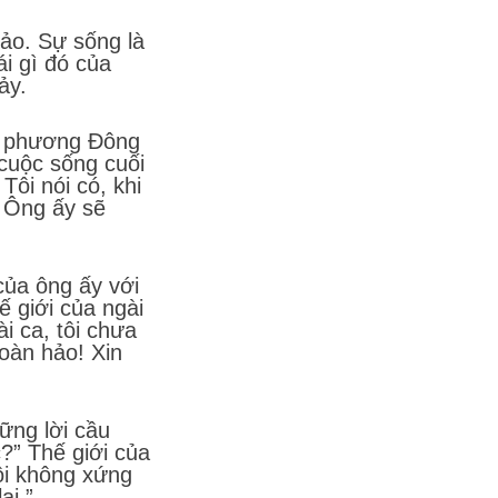
hảo. Sự sống là
i gì đó của
ảy.
 ở phương Đông
 cuộc sống cuối
Tôi nói có, khi
. Ông ấy sẽ
của ông ấy với
hế giới của ngài
i ca, tôi chưa
hoàn hảo! Xin
ững lời cầu
?” Thế giới của
Tôi không xứng
ại.”