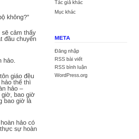
Tác giả khác
Mục khác
 bộ không?”
n sẽ cảm thấy
META
bắt đầu chuyển
Đăng nhập
RSS bài viết
n hảo.
RSS bình luận
 tôn giáo đều
WordPress.org
hảo thế thì
àn hảo –
 giờ, bao giờ
 bao giờ là
g hoàn hảo có
à thực sự hoàn