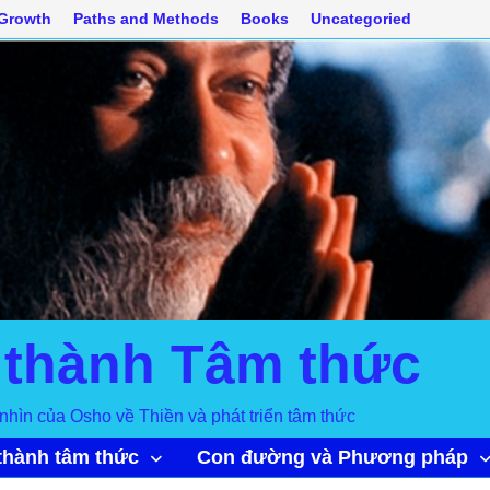
 Growth
Paths and Methods
Books
Uncategoried
 thành Tâm thức
nhìn của Osho về Thiền và phát triển tâm thức
thành tâm thức
Con đường và Phương pháp