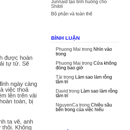
Junnaid tạo tình huống cho
Shibli
Bộ phận và toàn thể
BÌNH LUẬN
Phuong Mai
trong
Nhìn vào
trong
anh được hoàn
ải tự tử. Sẽ
Phuong Mai
trong
Cửa không
đóng bao giờ
Tài
trong
Làm sao làm rỗng
tâm trí
 đỉnh ngày càng
à việc thoả
David
trong
Làm sao làm rỗng
m lên trên vải
tâm trí
hoàn toàn, bị
NguyenCa
trong
Chiều sâu
bên trong của việc hiểu
nh ta vẽ, anh
y thôi. Không