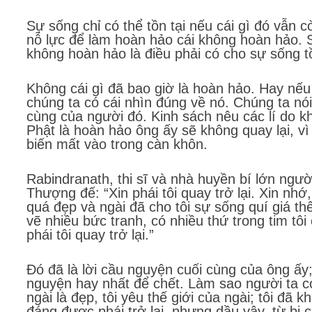
Sự sống chỉ có thể tồn tại nếu cái gì đó vẫn
nỗ lực để làm hoàn hảo cái không hoàn hảo. S
không hoàn hảo là điều phải có cho sự sống tồ
Không cái gì đã bao giờ là hoàn hảo. Hay nếu
chúng ta có cái nhìn đúng về nó. Chúng ta nói
cùng của người đó. Kinh sách nêu các lí do khá
Phật là hoàn hảo ông ấy sẽ không quay lại, v
biến mất vào trong càn khôn.
Rabindranath, thi sĩ và nhà huyền bí lớn ngư
Thượng đế: “Xin phái tôi quay trở lại. Xin nhớ,
quá đẹp và ngài đã cho tôi sự sống quí giá th
vẽ nhiều bức tranh, có nhiều thứ trong tim tôi 
phái tôi quay trở lại.”
Đó đã là lời cầu nguyện cuối cùng của ông ấy
nguyện hay nhất để chết. Làm sao người ta 
ngài là đẹp, tôi yêu thế giới của ngài; tôi đã
đáng được phái trở lại, nhưng dầu vậy, từ bi của