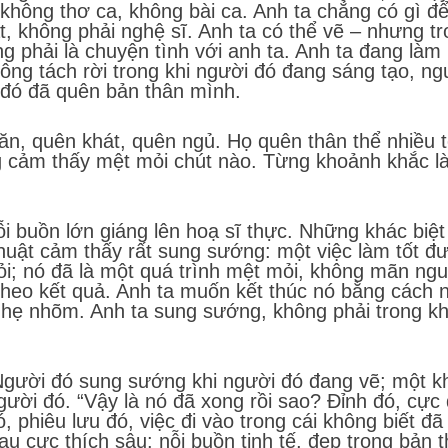
, không thơ ca, không bài ca. Anh ta chẳng có gì đ
t, không phải nghệ sĩ. Anh ta có thể vẽ – nhưng tr
ng phải là chuyện tình với anh ta. Anh ta đang làm 
ông tách rời trong khi người đó đang sáng tạo, ng
 đó đã quên bản thân mình.
n ăn, quên khát, quên ngủ. Họ quên thân thể nhiều
g cảm thấy mệt mỏi chút nào. Từng khoảnh khắc là
i buồn lớn giáng lên hoạ sĩ thực. Những khác biệ
thuật cảm thấy rất sung sướng: một việc làm tốt đ
ỏi; nó đã là một quá trình mệt mỏi, không mãn ngu
theo kết quả. Anh ta muốn kết thúc nó bằng cách 
 nhẹ nhõm. Anh ta sung sướng, không phải trong kh
 Người đó sung sướng khi người đó đang vẽ; một kh
ười đó. “Vậy là nó đã xong rồi sao? Đỉnh đó, cực 
 phiêu lưu đó, việc đi vào trong cái không biết đã
cực thích sâu: nỗi buồn tinh tế, đẹp trong bản t