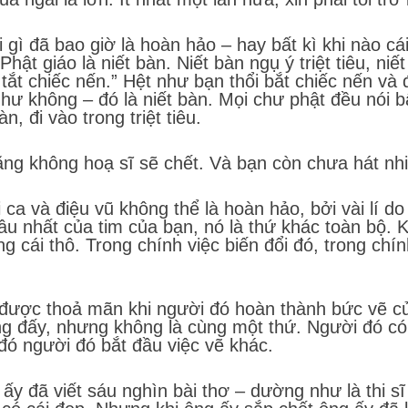
ì đã bao giờ là hoàn hảo – hay bất kì khi nào cái
Phật giáo là niết bàn. Niết bàn ngụ ý triệt tiêu, niế
 tắt chiếc nến.” Hệt như bạn thổi bắt chiếc nến và
hư không – đó là niết bàn. Mọi chư phật đều nói b
, đi vào trong triệt tiêu.
ng không hoạ sĩ sẽ chết. Và bạn còn chưa hát nhi
ca và điệu vũ không thể là hoàn hảo, bởi vài lí d
u nhất của tim của bạn, nó là thứ khác toàn bộ. K
g cái thô. Trong chính việc biến đổi đó, trong chín
 được thoả mãn khi người đó hoàn thành bức vẽ c
ng đấy, nhưng không là cùng một thứ. Người đó có
đó người đó bắt đầu việc vẽ khác.
y đã viết sáu nghìn bài thơ – dường như là thi sĩ