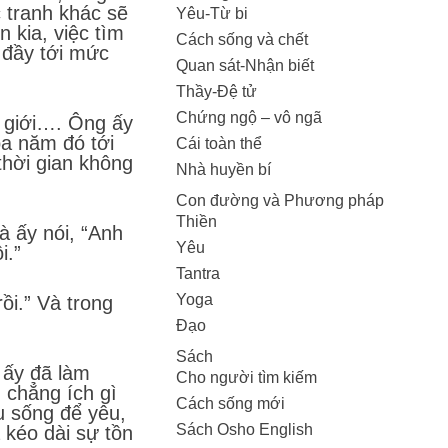
c tranh khác sẽ
Yêu-Từ bi
 kia, việc tìm
Cách sống và chết
 đầy tới mức
Quan sát-Nhận biết
Thầy-Đệ tử
Chứng ngộ – vô ngã
ế giới…. Ông ấy
a năm đó tới
Cái toàn thể
thời gian không
Nhà huyền bí
Con đường và Phương pháp
Thiền
à ấy nói, “Anh
Yêu
i.”
Tantra
Yoga
ồi.” Và trong
Đạo
Sách
 ấy đã làm
Cho người tìm kiếm
 chẳng ích gì
Cách sống mới
u sống để yêu,
Sách Osho English
 kéo dài sự tồn