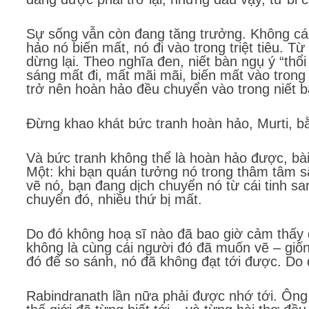
Sự sống vẫn còn đang tăng trưởng. Không cái g
hảo nó biến mất, nó đi vào trong triệt tiêu. Từ 
dừng lại. Theo nghĩa đen, niết bàn ngụ ý “thổi
sáng mất đi, mất mãi mãi, biến mất vào trong 
trở nên hoàn hảo đều chuyển vào trong niết bàn
Đừng khao khát bức tranh hoàn hảo, Murti, bằ
Và bức tranh không thể là hoàn hảo được, bài 
Một: khi bạn quán tưởng nó trong thâm tâm sâ
vẽ nó, bạn đang dịch chuyển nó từ cái tinh san
chuyển đó, nhiều thứ bị mất.
Do đó không hoạ sĩ nào đã bao giờ cảm thấy
không là cùng cái người đó đã muốn vẽ – giố
đó để so sánh, nó đã không đạt tới được. Do 
Rabindranath lần nữa phải được nhớ tới. Ông ấ