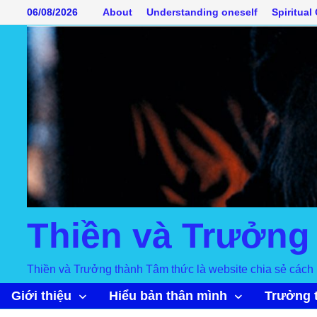
Skip
06/08/2026
About
Understanding oneself
Spiritual
to
content
Thiền và Trưởng
Thiền và Trưởng thành Tâm thức là website chia sẻ cách 
Giới thiệu
Hiểu bản thân mình
Trưởng 