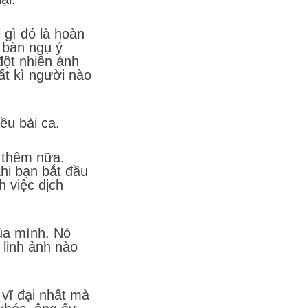
 gì đó là hoàn
t bàn ngụ ý
 đột nhiên ánh
ất kì người nào
ều bài ca.
o thêm nữa.
hi bạn bắt đầu
h việc dịch
ủa mình. Nó
 linh ảnh nào
 vĩ đại nhất mà