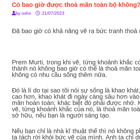
Có bao giờ được thoả mãn toàn bộ không
by
osho
21/07/2023
Đã bao giờ có khả năng vẽ ra bức tranh thoả
Prem Murti, trong khi vẽ, từng khoảnh khắc 
thành nó không bao giờ có thể là thoả mãn toà
không có nhu cầu sống thêm nữa.
Đó là lí do tại sao tôi nói sự sống là khao kh
cao hơn, khao khát đi ngày càng sâu hơn vào 
mãn hoàn toàn; khác biệt đó phải được nhớ. K
vẽ, từng khoảnh khắc của nó, là thoả mãn toà
sở hữu, nếu bạn là người sáng tạo.
Nếu bạn chỉ là nhà kĩ thuật thế thì nó không p
ta tách rời khỏi bức vẽ của mình. Anh ta chỉ d