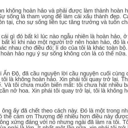
 còn không hoàn hảo và phải được làm thành hoàn 
ự sống là tham vọng để làm cái xấu thành đẹp. Cá
n tại, cho sự sống liên tục tăng trưởng và tuôn ch
 cái gì đó bất kì lúc nào ngẫu nhiên là hoàn hảo,
 bất kì khi nào một người trở nên hoàn hảo, đó là
c nhau cho điều đó; lí do của tôi là khác toàn bộ. 
ì hoàn hảo ngụ ý sự sống không còn là có thể nữa
ời Ấn Độ, đã cầu nguyện lời cầu nguyện cuối cùng 
 tôi là không hoàn hảo. Xin phái tôi quay trở lại. T
ế. Và tôi chưa muốn biến mất: tôi chưa hát nhiều bà
cần nở hoa. Xin phái tôi quay trở lại, tôi là không 
; ông ấy đã chết theo cách này. Đó là một trong nh
có thể cám ơn Thượng đế nhiều hơn điều này được
 không xứng đáng với nó nhưng ngài đã làm ra tôi. 
 ngài là lớn. Ít nhất một lần nữa, xin phái tôi trở l