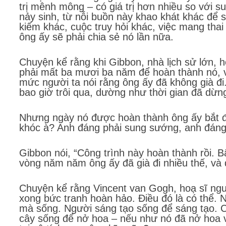
trị mênh mông – có giá trị hơn nhiều so với s
nảy sinh, từ nỗi buồn này khao khát khác để s
kiếm khác, cuộc truy hỏi khác, việc mang tha
ông ấy sẽ phải chia sẻ nó lần nữa.
Chuyện kể rằng khi Gibbon, nhà lịch sử lớn, h
phải mất ba mươi ba năm để hoàn thành nó, 
mức người ta nói rằng ông ấy đã không già đ
bao giờ trôi qua, dường như thời gian đã dừng
Nhưng ngày nó được hoàn thành ông ấy bắt đầ
khóc à? Anh đáng phải sung sướng, anh đáng 
Gibbon nói, “Công trình này hoàn thành rồi. B
vòng năm năm ông ấy đã già đi nhiều thế, và
Chuyện kể rằng Vincent van Gogh, hoạ sĩ ngư
xong bức tranh hoàn hảo. Điều đó là có thể. 
mà sống. Người sáng tạo sống để sáng tạo. C
cây sống để nở hoa – nếu như nó đã nở hoa và