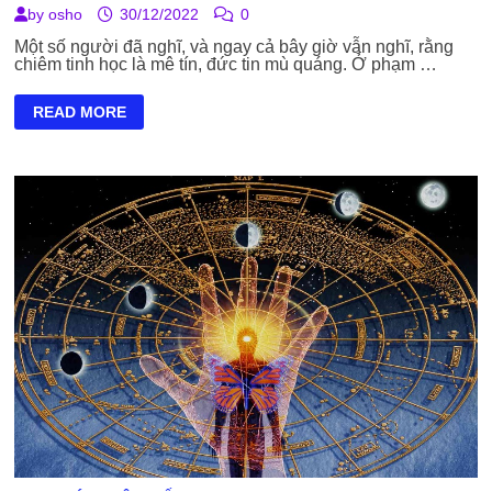
by
osho
30/12/2022
0
Một số người đã nghĩ, và ngay cả bây giờ vẫn nghĩ, rằng
chiêm tinh học là mê tín, đức tin mù quáng. Ở phạm …
CHIÊM
READ MORE
TINH
HỌC-
TƯƠNG
LAI
VÀ
QUÁ
KHỨ