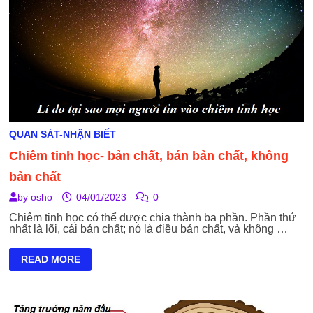
QUAN SÁT-NHẬN BIẾT
Chiêm tinh học- bản chất, bán bản chất, không
bản chất
by
osho
04/01/2023
0
Chiêm tinh học có thể được chia thành ba phần. Phần thứ
nhất là lõi, cái bản chất; nó là điều bản chất, và không …
CHIÊM
READ MORE
TINH
HỌC-
BẢN
CHẤT,
BÁN