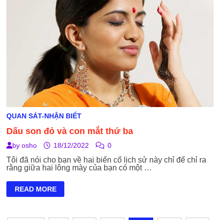
QUAN SÁT-NHẬN BIẾT
Dấu son đỏ và con mắt thứ ba
by
osho
18/12/2022
0
Tôi đã nói cho bạn về hai biến cố lịch sử này chỉ để chỉ ra
rằng giữa hai lông mày của bạn có một …
DẤU
READ MORE
SON
ĐỎ
VÀ
CON