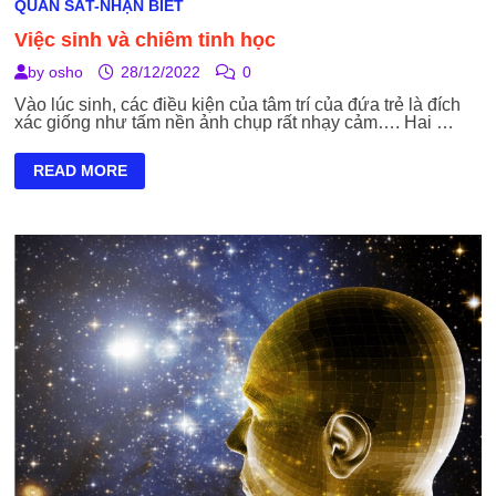
QUAN SÁT-NHẬN BIẾT
Việc sinh và chiêm tinh học
by
osho
28/12/2022
0
Vào lúc sinh, các điều kiện của tâm trí của đứa trẻ là đích
xác giống như tấm nền ảnh chụp rất nhạy cảm…. Hai …
VIỆC
READ MORE
SINH
VÀ
CHIÊM
TINH
HỌC