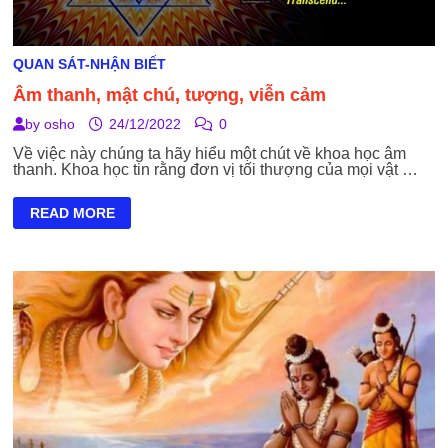
QUAN SÁT-NHẬN BIẾT
Âm thanh, mật chú, tượng, viễn cảm
by
osho
24/12/2022
0
Về việc này chúng ta hãy hiểu một chút về khoa học âm
thanh. Khoa học tin rằng đơn vị tối thượng của mọi vật …
ÂM
READ MORE
THANH,
MẬT
CHÚ,
TƯỢNG,
VIỄN
CẢM