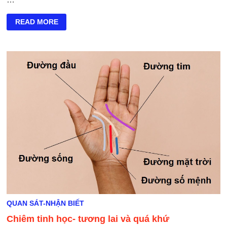
CHIÊM
READ MORE
TINH
HỌC
–
THĂM
DÒ
TƯƠNG
LAI
QUAN SÁT-NHẬN BIẾT
Chiêm tinh học- tương lai và quá khứ