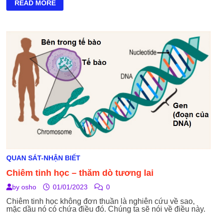
CHIÊM
READ MORE
TINH
HỌC
NGHIÊN
CỨU
DẤU
VẾT
THAY
ĐỔI
CỦA
VŨ
TRỤ
QUAN SÁT-NHẬN BIẾT
Chiêm tinh học – thăm dò tương lai
by
osho
01/01/2023
0
Chiêm tinh học không đơn thuần là nghiên cứu về sao,
mặc dầu nó có chứa điều đó. Chúng ta sẽ nói về điều này.
…