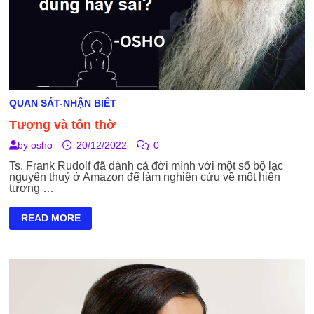
QUAN SÁT-NHẬN BIẾT
Tượng và tôn thờ
by
osho
20/12/2022
0
Ts. Frank Rudolf đã dành cả đời mình với một số bộ lạc
nguyên thuỷ ở Amazon để làm nghiên cứu về một hiện
tượng …
TƯỢNG
READ MORE
VÀ
TÔN
THỜ