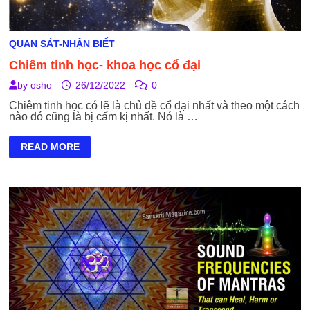
QUAN SÁT-NHẬN BIẾT
Chiêm tinh học- khoa học cổ đại
by
osho
26/12/2022
0
Chiêm tinh học có lẽ là chủ đề cổ đại nhất và theo một cách
nào đó cũng là bị cấm kị nhất. Nó là …
CHIÊM
READ MORE
TINH
HỌC-
KHOA
HỌC
CỔ
ĐẠI