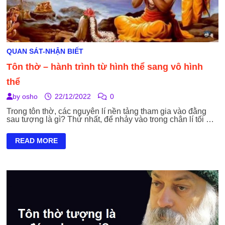
QUAN SÁT-NHẬN BIẾT
Tôn thờ – hành trình từ hình thể sang vô hình
thể
by
osho
22/12/2022
0
Trong tôn thờ, các nguyên lí nền tảng tham gia vào đằng
sau tượng là gì? Thứ nhất, để nhảy vào trong chân lí tối …
TÔN
READ MORE
THỜ
–
HÀNH
TRÌNH
TỪ
HÌNH
THỂ
SANG
VÔ
HÌNH
THỂ