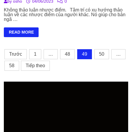
by
osho
04/06/2023
0
Không thảo luận nhược điểm. Tâm trí có xu hướng thảo
luận về các nhược điểm của người khác. Nó giúp cho bản
ngã …
KHÔNG
READ MORE
NGHĨ
TỚI
BÊN
NGOÀI
Phân
VÀ
Trước
1
…
48
49
50
…
BỎ
trang
HI
VỌNG
58
Tiếp theo
bài
viết