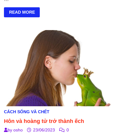
BỎ
READ MORE
THỨC
ĂN
ĐỘC
CÁCH SỐNG VÀ CHẾT
Hôn và hoàng tử trở thành ếch
by
osho
23/06/2023
0