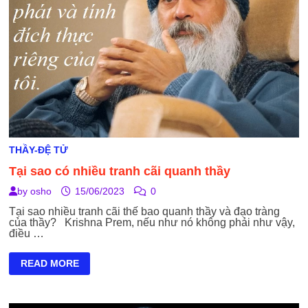
NÓI
KHÔNG
THẦY-ĐỆ TỬ
Tại sao có nhiều tranh cãi quanh thầy
by
osho
15/06/2023
0
Tại sao nhiều tranh cãi thế bao quanh thầy và đạo tràng
của thầy? Krishna Prem, nếu như nó không phải như vậy,
điều …
TẠI
READ MORE
SAO
CÓ
NHIỀU
TRANH