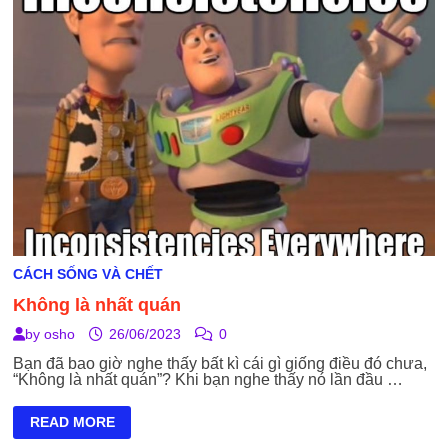
CÁCH SỐNG VÀ CHẾT
Không là nhất quán
by
osho
26/06/2023
0
Bạn đã bao giờ nghe thấy bất kì cái gì giống điều đó chưa,
“Không là nhất quán”? Khi bạn nghe thấy nó lần đầu …
KHÔNG
READ MORE
LÀ