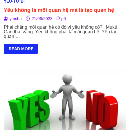
YÊU-TỪ BI
Yêu không là mối quan hệ mà là tạo quan hệ
by
osho
21/06/2023
0
Phải chăng mối quan hệ có đó vì yêu không có? Mukti
Gandha, vâng. Yêu không phải là mối quan hệ. Yêu tạo
quan …
YÊU
READ MORE
KHÔNG
LÀ
MỐI
QUAN
HỆ
MÀ
LÀ
TẠO
QUAN
HỆ