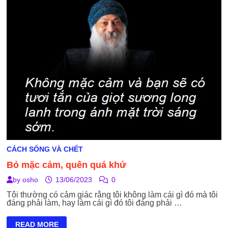
CÃI
QUANH
THẦY
CÁCH SỐNG VÀ CHẾT
Bỏ mặc cảm, quên quá khứ
by
osho
13/06/2023
0
Tôi thường có cảm giác rằng tôi không làm cái gì đó mà tôi
đáng phải làm, hay làm cái gì đó tôi đáng phải …
BỎ
READ MORE