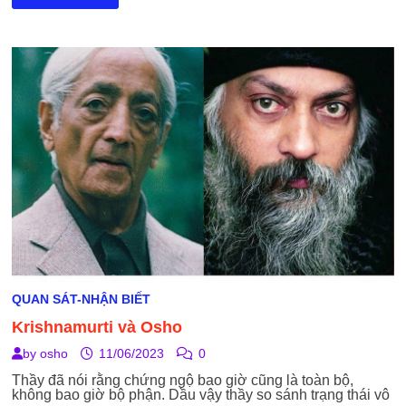
MẶC
CẢM,
QUÊN
QUÁ
KHỨ
QUAN SÁT-NHẬN BIẾT
Krishnamurti và Osho
by
osho
11/06/2023
0
Thầy đã nói rằng chứng ngộ bao giờ cũng là toàn bộ,
không bao giờ bộ phận. Dầu vậy thầy so sánh trạng thái vô