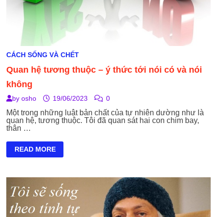
CÁCH SỐNG VÀ CHẾT
Quan hệ tương thuộc – ý thức tới nói có và nói
không
by
osho
19/06/2023
0
Một trong những luật bản chất của tự nhiên dường như là
quan hệ, tương thuộc. Tôi đã quan sát hai con chim bay,
thân …
QUAN
READ MORE
HỆ
TƯƠNG
THUỘC
–
Ý
THỨC
TỚI
NÓI
CÓ
VÀ