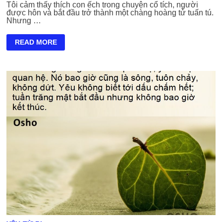
Tôi cảm thấy thích con ếch trong chuyện cổ tích, người
được hôn và bắt đầu trở thành một chàng hoàng tử tuấn tú.
Nhưng …
HÔN
READ MORE
VÀ
HOÀNG
TỬ
TRỞ
THÀNH
ẾCH