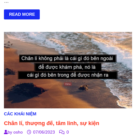
…
KRISHNAMURTI
READ MORE
VÀ
OSHO
CÁC KHÁI NIỆM
Chân lí, thượng đế, tâm linh, sự kiện
by
osho
07/06/2023
0