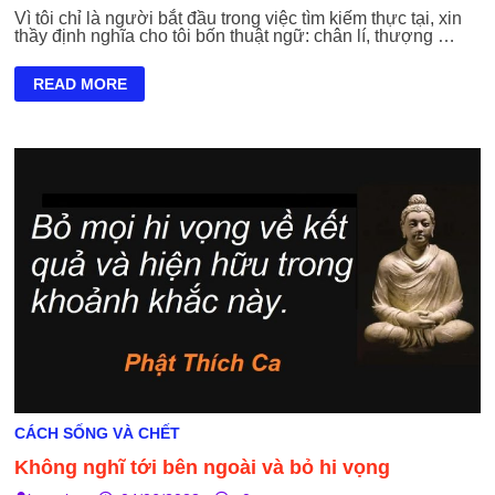
Vì tôi chỉ là người bắt đầu trong việc tìm kiếm thực tại, xin
thầy định nghĩa cho tôi bốn thuật ngữ: chân lí, thượng …
CHÂN
READ MORE
LÍ,
THƯỢNG
ĐẾ,
TÂM
LINH,
SỰ
KIỆN
CÁCH SỐNG VÀ CHẾT
Không nghĩ tới bên ngoài và bỏ hi vọng