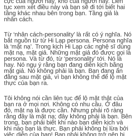
cực của người này, khổ của người này. Liên
tục xem xét điều này và bạn sẽ đi tới biết hai
tầng khác nhau bên trong bạn. Tầng giả là
nhân cách.
Từ ‘nhân cách-personality’ là rất có ý nghĩa. Nó
bắt nguồn từ từ Hi Lạp persona. Persona nghĩa
là ‘mặt nạ’. Trong kịch Hi Lạp các nghệ sĩ dùng
mặt nạ, mặt giả. Những mặt giả đó được gọi là
persona. Và từ đó, từ ‘personality’ tới. Nó là
hay. Nó ngụ ý rằng bạn đang diễn kịch bằng
mặt giả. Nó không phải là bạn. Bạn đang ẩn
đằng sau mặt giả, vì bạn không thể để lộ mặt
thực của bạn ra.
Tôi không nói cần liên tục để lộ mặt thật của
bạn ra ở mọi nơi. Không có nhu cầu. Ở đâu
đó, mặt nạ là được cần. Nhưng phải rõ ràng
rằng đây là mặt nạ; đây không phải là bạn. Bên
trong, bạn phải biết khi nào bạn diễn kịch và
khi nào bạn là thực. Bạn phải không bị lừa bởi
việc diễn của bạn! Bạn phải không trở nên bị