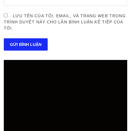
LƯU TÊN CỦA TÔI, EMAIL, VÀ TRANG WEB TRONG
TRÌNH DUYỆT NÀY CHO LẦN BÌNH LUẬN KẾ TIẾP CỦA
TÔI.