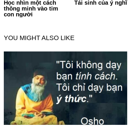
post:
po
Học nhìn một cách
Tái sinh của ý nghĩ
hướng
thông minh vào tim
bài
con người
viết
YOU MIGHT ALSO LIKE