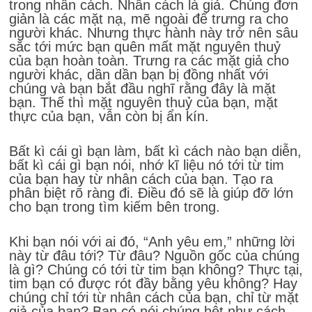
trong nhân cách. Nhân cách là giả. Chúng đơn
giản là các mặt nạ, mẽ ngoài để trưng ra cho
người khác. Nhưng thực hành này trở nên sâu
sắc tới mức bạn quên mất mặt nguyên thuỷ
của bạn hoàn toàn. Trưng ra các mặt giả cho
người khác, dần dần bạn bị đồng nhất với
chúng và bạn bắt đầu nghĩ rằng đây là mặt
bạn. Thế thì mặt nguyên thuỷ của bạn, mặt
thực của bạn, vẫn còn bị ẩn kín.
Bất kì cái gì bạn làm, bất kì cách nào bạn diễn,
bất kì cái gì bạn nói, nhớ kĩ liệu nó tới từ tim
của bạn hay từ nhân cách của bạn. Tạo ra
phân biệt rõ ràng đi. Điều đó sẽ là giúp đỡ lớn
cho bạn trong tìm kiếm bên trong.
Khi bạn nói với ai đó, “Anh yêu em,” những lời
này từ đâu tới? Từ đâu? Nguồn gốc của chúng
là gì? Chúng có tới từ tim bạn không? Thực tại,
tim bạn có được rót đầy bằng yêu không? Hay
chúng chỉ tới từ nhân cách của bạn, chỉ từ mặt
giả của bạn? Bạn có nói chúng hệt như cách