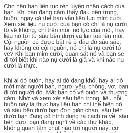
Cho nên bạn liên tục rèn luyện nhân cách của
bạn. Khi bạn đang cảm thấy đau bên trong,
buồn, ngay cả thế bạn vẫn liên tục mỉm cười.
Xem xét liệu nụ cười của bạn có chỉ là nụ cười
tô vẽ không, chỉ trên môi, nỗ lực của môi, hay
liệu nó tới từ sâu bên dưới và lan toả lên môi.
Cội nguồn có được bắt rễ ở đâu đó sâu sắc,
hay không có cội nguồn, nó chỉ là nụ cười tô
vẽ? Khi bạn mỉm cười, quan sát nó và bạn sẽ
đi tới biết khi nào nụ cười là giả và khi nào nụ
cười là thực.
Khi ai đó buồn, hay ai đó đang khổ, hay ai đó
mới mất người bạn, người yêu, chồng, vợ, bạn
đi tới người đó. Mặt bạn có vẻ buồn và thương
cảm. Nhớ và xem xét sâu bên trong, liệu nỗi
buồn này là thực hay liệu bạn chỉ thể hiện nó
và sâu bên dưới bạn đơn giản chán, sâu bên
dưới bạn đang cố hình dung ra cách ra về, sâu
bên dưới bạn đang nghĩ về các thứ khác,
không quan tâm chút nào tới người này: cơ